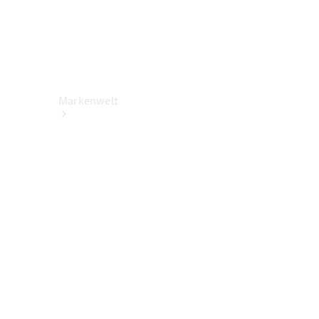
Markenwelt
Über
Mercedes-
Benz