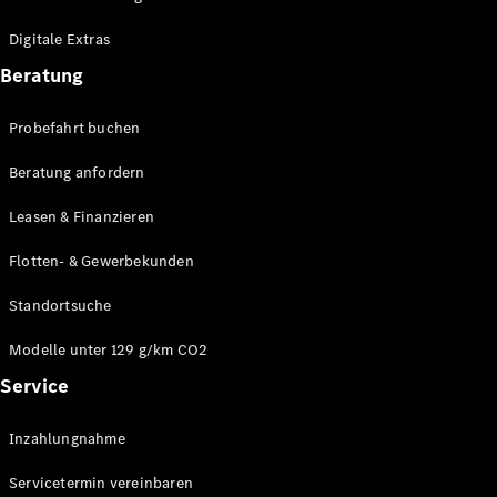
Plug-in-Hybrid Modelle
Digitale Extras
Limousinen
Beratung
Probefahrt buchen
Beratung anfordern
Leasen & Finanzieren
Alle
Limousinen
Flotten- & Gewerbekunden
CLA
Elektrisch
CLA
Standortsuche
C-Klasse
Limousine
Modelle unter 129 g/km CO2
C-Klasse
Service
Elektrisch
Limousine
EQE
Elektrisch
Inzahlungnahme
Limousine
EQS
Elektrisch
Servicetermin vereinbaren
Limousine