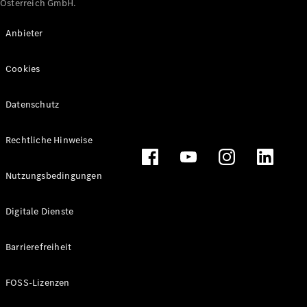
Österreich GmbH.
Maybach
Neu
GLS
Anbieter
G-
Elektrisch
Klasse
Cookies
G-Klasse
Datenschutz
Konfigurator
Online
Store
Rechtliche Hinweise
T-Modelle / Kombis
Nutzungsbedingungen
Digitale Dienste
Barrierefreiheit
FOSS-Lizenzen
Alle T-