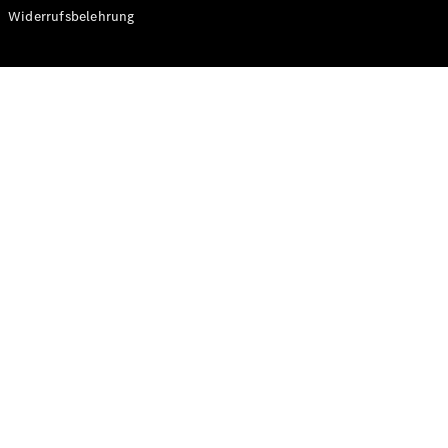
Modelle
Widerrufsbelehrung
CLA
Shooting
Elektrisch
Brake
CLA
Shooting
Brake
C-Klasse T-
Modell
C-Klasse T-
Modell All-
Terrain
E-Klasse T-
Modell
E-Klasse T-
Modell All-
Terrain
Konfigurator
Online
Store