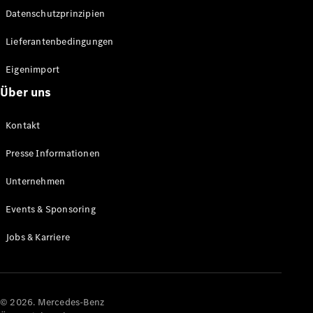
Datenschutzprinzipien
Alle SUVs
EQA
Elektrisch
Lieferantenbedingungen
EQE
Elektrisch
SUV
Eigenimport
EQS
Elektrisch
Über uns
SUV
Mercedes-
Maybach
Elektrisch
Kontakt
EQS SUV
GLA
Presse Informationen
GLA
Neu
GLA
Unternehmen
Neu
Elektrisch
GLB
Elektrisch
Events & Sponsoring
GLB
GLC
Elektrisch
Jobs & Karriere
GLC
GLC Coupé
GLE
GLE Coupé
GLS
© 2026. Mercedes-Benz
Mercedes-