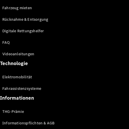
E-Klasse
Fahrzeug mieten
Limousine
S-Klasse
Rücknahme & Entsorgung
S-Klasse
Limousine
Digitale Rettungshelfer
lang
Mercedes-
FAQ
Maybach S-
Klasse
Videoanleitungen
Technologie
Konfigurator
Online
Elektromobilität
Store
SUV & Geländewagen
Fahrassistenzsysteme
Informationen
THG-Prämie
Informationspflichten & AGB