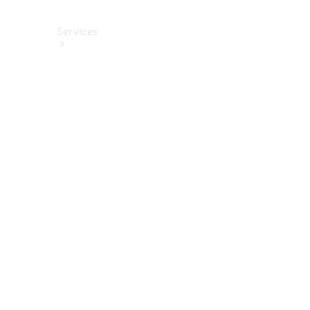
Services
Alle
Services
Service
buchen
Aktionen
Frühjahrscheck