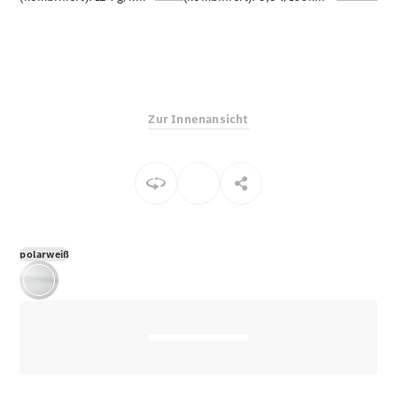
E-Klasse
Limousine
S-Klasse
S-Klasse
Limousine
lang
Zur Innenansicht
Mercedes-
Maybach S-
Klasse
Konfigurator
Online
Store
polarweiß
SUV & Geländewagen