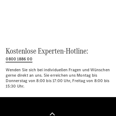
Alle SUVs
EQA
Elektrisch
EQE
Elektrisch
SUV
EQS
Elektrisch
SUV
Mercedes-
Maybach
Elektrisch
Kostenlose Experten-Hotline:
EQS SUV
GLA
0800 1886 00
GLA
Neu
GLA
Neu
Elektrisch
Wenden Sie sich bei individuellen Fragen und Wünschen
GLB
Elektrisch
gerne direkt an uns. Sie erreichen uns Montag bis
GLB
Donnerstag von 8:00 bis 17:00 Uhr, Freitag von 8:00 bis
GLC
Elektrisch
15:30 Uhr.
GLC
GLC Coupé
GLE
GLE Coupé
GLS
Mercedes-