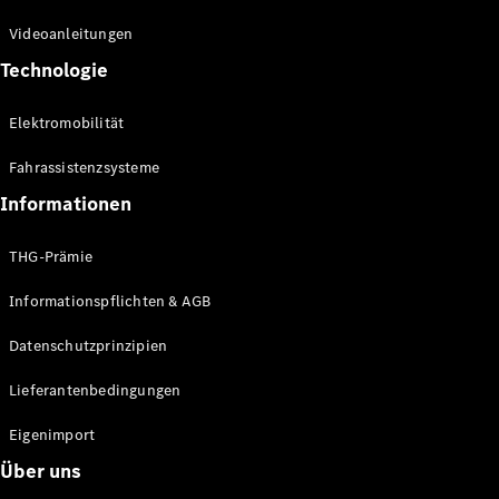
Kompaktwagen
Videoanleitungen
Technologie
Elektromobilität
Fahrassistenzsysteme
Alle
Kompaktlimousinen
Informationen
A-Klasse
Kompaktlimousine
THG-Prämie
B-Klasse
Informationspflichten & AGB
Konfigurator
Datenschutzprinzipien
Online
Store
Lieferantenbedingungen
Coupés
Eigenimport
Über uns