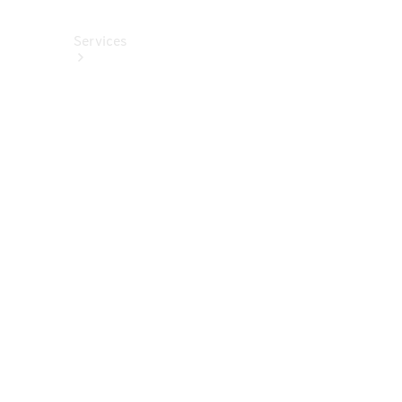
Services
Alle
Services
Service
buchen
Aktionen
Frühjahrscheck