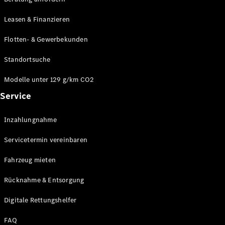
Modelle
CLA
Leasen & Finanzieren
Shooting
Elektrisch
Brake
Flotten- & Gewerbekunden
CLA
Shooting
Standortsuche
Brake
C-Klasse T-
Modelle unter 129 g/km CO2
Modell
Service
C-Klasse T-
Modell All-
Terrain
Inzahlungnahme
E-Klasse T-
Modell
Servicetermin vereinbaren
E-Klasse T-
Modell All-
Fahrzeug mieten
Terrain
Rücknahme & Entsorgung
Konfigurator
Digitale Rettungshelfer
Online
Store
FAQ