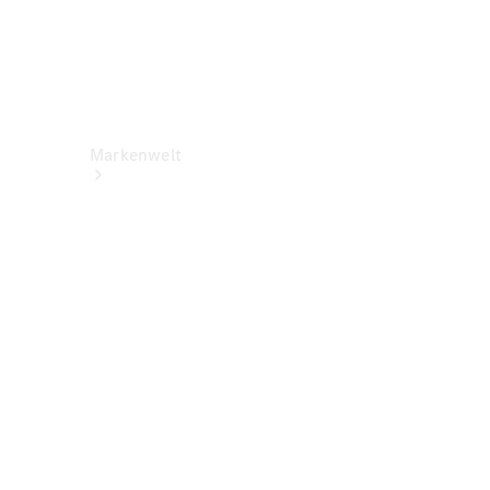
Markenwelt
Über
Mercedes-
Benz