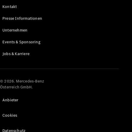
Kontakt
Alle Coupés
Presse Informationen
CLE Coupé
Mercedes-
Unternehmen
AMG GT
Coupé
Events & Sponsoring
Mercedes-
AMG GT
Jobs & Karriere
Elektrisch
4-Türer
Coupé
Konfigurator
© 2026. Mercedes-Benz
Online
Österreich GmbH.
Store
Cabriolets & Roadster
Anbieter
Cookies
Datenschutz