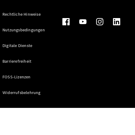
Rechtliche Hinweise
Alle
Nutzungsbedingungen
Cabriolets
CLE
Digitale Dienste
Cabriolet
Mercedes-
AMG SL
Barrierefreiheit
Roadster
Mercedes-
FOSS-Lizenzen
Maybach SL
Monogram
Series
Widerrufsbelehrung
Konfigurator
Online
Store
Grand Limousine