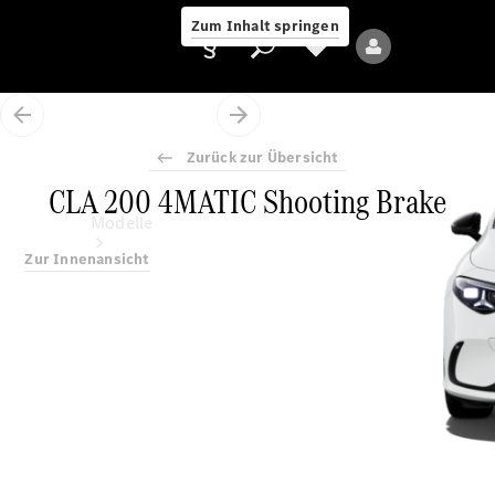
Zum Inhalt springen
Zurück zur Übersicht
CLA 200 4MATIC Shooting Brake
Anbieter/Datenschutz
Modelle
Zur Innenansicht
Alle Modelle
Neue Modelle
Elektromodelle