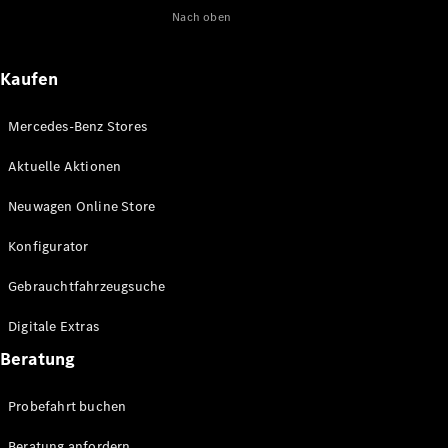
Nach oben
Maybach
Neu
GLS
G-
Elektrisch
Kaufen
Klasse
G-Klasse
Mercedes-Benz Stores
Konfigurator
Aktuelle Aktionen
Online
Store
Neuwagen Online Store
T-Modelle / Kombis
Konfigurator
Gebrauchtfahrzeugsuche
Digitale Extras
Beratung
Probefahrt buchen
Alle T-
Beratung anfordern