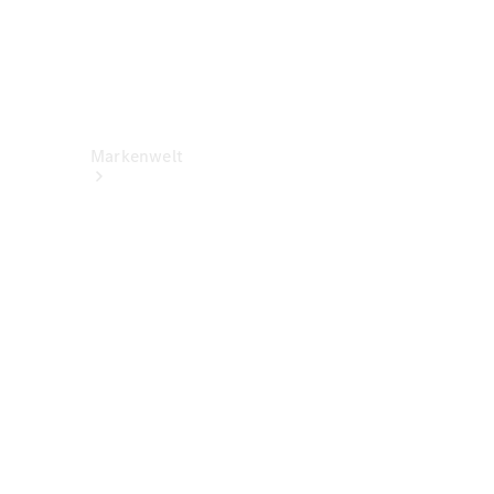
Markenwelt
Über
Mercedes-
Benz