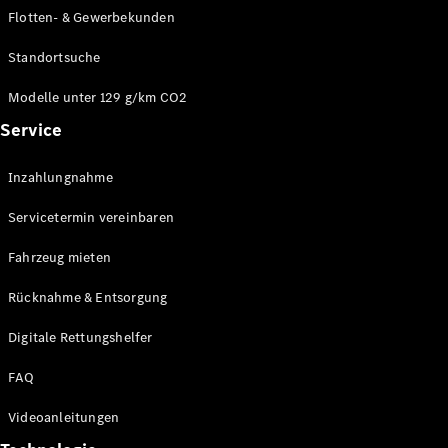
E-Klasse
Flotten- & Gewerbekunden
Limousine
S-Klasse
Standortsuche
S-Klasse
Limousine
Modelle unter 129 g/km CO2
lang
Service
Mercedes-
Maybach S-
Inzahlungnahme
Klasse
Servicetermin vereinbaren
Konfigurator
Online
Fahrzeug mieten
Store
Rücknahme & Entsorgung
SUV & Geländewagen
Digitale Rettungshelfer
FAQ
Videoanleitungen