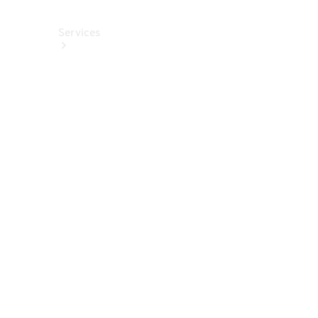
Services
Alle
Services
Service
buchen
Aktionen
Frühjahrscheck