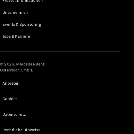
Presse Informationen
Maybach
Neu
GLS
Unternehmen
G-
Elektrisch
Events & Sponsoring
Klasse
G-Klasse
Jobs & Karriere
Konfigurator
Online
Store
© 2026. Mercedes-Benz
T-Modelle / Kombis
Österreich GmbH.
Anbieter
Cookies
Datenschutz
Alle T-
Rechtliche Hinweise