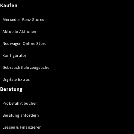
Plug-in-Hybrid Modelle
Kaufen
Limousinen
Mercedes-Benz Stores
Aktuelle Aktionen
Neuwagen Online Store
Konfigurator
Alle
Gebrauchtfahrzeugsuche
Limousinen
CLA
Elektrisch
Digitale Extras
CLA
C-Klasse
Beratung
Limousine
C-Klasse
Probefahrt buchen
Elektrisch
Limousine
EQE
Beratung anfordern
Elektrisch
Limousine
EQS
Leasen & Finanzieren
Elektrisch
Limousine