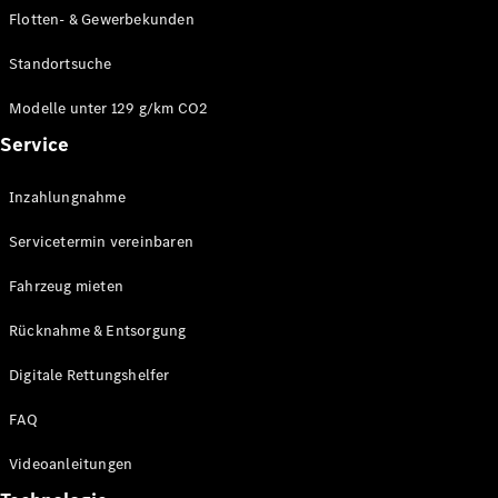
E-Klasse
Flotten- & Gewerbekunden
Limousine
S-Klasse
Standortsuche
S-Klasse
Limousine
Modelle unter 129 g/km CO2
lang
Service
Mercedes-
Maybach S-
Inzahlungnahme
Klasse
Servicetermin vereinbaren
Konfigurator
Online
Fahrzeug mieten
Store
Rücknahme & Entsorgung
SUV & Geländewagen
Digitale Rettungshelfer
FAQ
Videoanleitungen