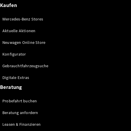
Plug-in-Hybrid Modelle
Kaufen
Limousinen
Mercedes-Benz Stores
Aktuelle Aktionen
Neuwagen Online Store
Konfigurator
Alle
Gebrauchtfahrzeugsuche
Limousinen
CLA
Elektrisch
Digitale Extras
CLA
C-Klasse
Beratung
Limousine
C-Klasse
Probefahrt buchen
Elektrisch
Limousine
EQE
Beratung anfordern
Elektrisch
Limousine
EQS
Leasen & Finanzieren
Elektrisch
Limousine