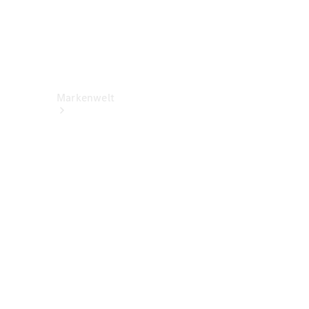
Markenwelt
Über
Mercedes-
Benz