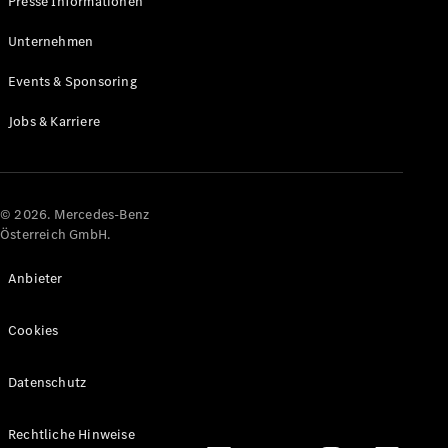
Presse Informationen
Maybach
Neu
GLS
Unternehmen
G-
Elektrisch
Events & Sponsoring
Klasse
G-Klasse
Jobs & Karriere
Konfigurator
Online
Store
© 2026. Mercedes-Benz
T-Modelle / Kombis
Österreich GmbH.
Anbieter
Cookies
Datenschutz
Alle T-
Rechtliche Hinweise