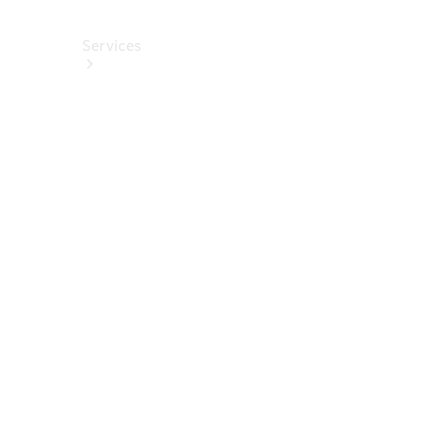
Services
Alle
Services
Service
buchen
Aktionen
Frühjahrscheck