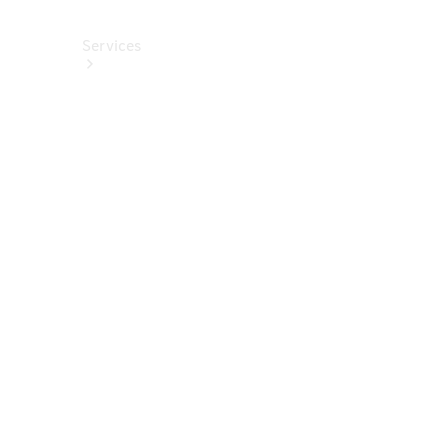
Services
Alle
Services
Service
buchen
Aktionen
Frühjahrscheck