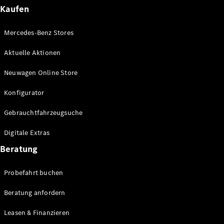
Plug-in-Hybrid Modelle
Kaufen
Limousinen
Mercedes-Benz Stores
Aktuelle Aktionen
Neuwagen Online Store
Konfigurator
Alle
Gebrauchtfahrzeugsuche
Limousinen
CLA
Elektrisch
Digitale Extras
CLA
C-Klasse
Beratung
Limousine
C-Klasse
Probefahrt buchen
Elektrisch
Limousine
EQE
Beratung anfordern
Elektrisch
Limousine
EQS
Leasen & Finanzieren
Elektrisch
Limousine