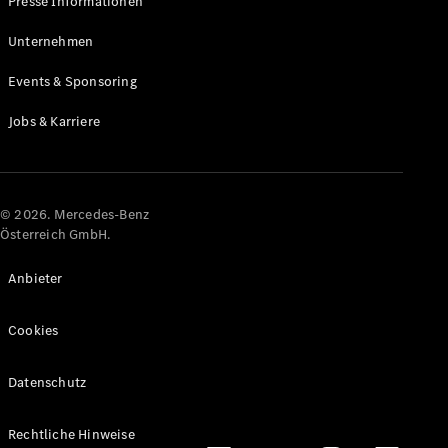
Presse Informationen
Maybach
Neu
GLS
Unternehmen
G-
Elektrisch
Events & Sponsoring
Klasse
G-Klasse
Jobs & Karriere
Konfigurator
Online
Store
© 2026. Mercedes-Benz
T-Modelle / Kombis
Österreich GmbH.
Anbieter
Cookies
Datenschutz
Alle T-
Rechtliche Hinweise