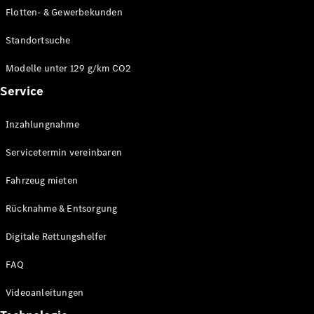
E-Klasse
Flotten- & Gewerbekunden
Limousine
S-Klasse
Standortsuche
S-Klasse
Limousine
Modelle unter 129 g/km CO2
lang
Service
Mercedes-
Maybach S-
Inzahlungnahme
Klasse
Servicetermin vereinbaren
Konfigurator
Online
Fahrzeug mieten
Store
Rücknahme & Entsorgung
SUV & Geländewagen
Digitale Rettungshelfer
FAQ
Videoanleitungen