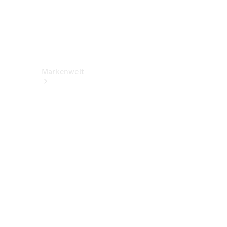
Markenwelt
Über
Mercedes-
Benz