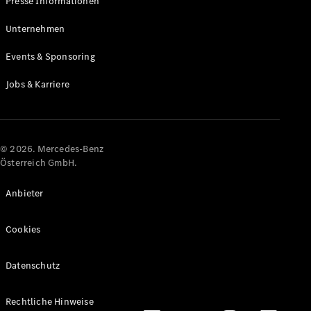
Presse Informationen
Maybach
Neu
GLS
Unternehmen
G-
Elektrisch
Events & Sponsoring
Klasse
G-Klasse
Jobs & Karriere
Konfigurator
Online
Store
© 2026. Mercedes-Benz
T-Modelle / Kombis
Österreich GmbH.
Anbieter
Cookies
Datenschutz
Alle T-
Rechtliche Hinweise