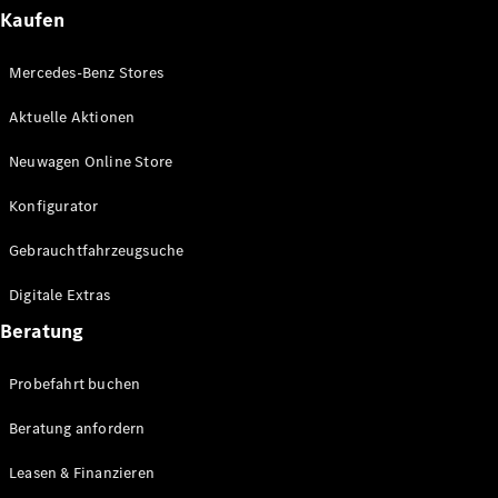
Plug-in-Hybrid Modelle
Kaufen
Limousinen
Mercedes-Benz Stores
Aktuelle Aktionen
Neuwagen Online Store
Konfigurator
Alle
Gebrauchtfahrzeugsuche
Limousinen
CLA
Elektrisch
Digitale Extras
CLA
C-Klasse
Beratung
Limousine
C-Klasse
Probefahrt buchen
Elektrisch
Limousine
EQE
Beratung anfordern
Elektrisch
Limousine
EQS
Leasen & Finanzieren
Elektrisch
Limousine