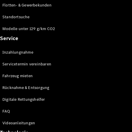
E-Klasse
Flotten- & Gewerbekunden
Limousine
S-Klasse
Standortsuche
S-Klasse
Limousine
Modelle unter 129 g/km CO2
lang
Service
Mercedes-
Maybach S-
Inzahlungnahme
Klasse
Servicetermin vereinbaren
Konfigurator
Online
Fahrzeug mieten
Store
Rücknahme & Entsorgung
SUV & Geländewagen
Digitale Rettungshelfer
FAQ
Videoanleitungen