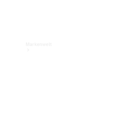
Markenwelt
Über
Mercedes-
Benz