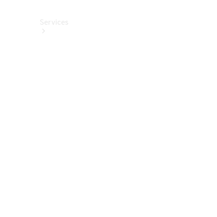
Services
Alle
Services
Service
buchen
Aktionen
Frühjahrscheck