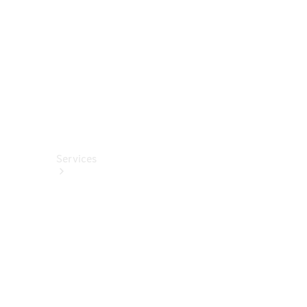
Fahrhilfen
ab Werk
Services
Alle
Services
Service