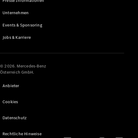
Presse Informationen
Maybach
Neu
GLS
Unternehmen
G-
Elektrisch
Events & Sponsoring
Klasse
G-Klasse
Jobs & Karriere
Konfigurator
Online
Store
© 2026. Mercedes-Benz
T-Modelle / Kombis
Österreich GmbH.
Anbieter
Cookies
Datenschutz
Alle T-
Rechtliche Hinweise