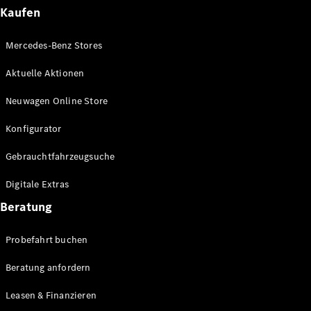
Plug-in-Hybrid Modelle
Kaufen
Limousinen
Mercedes-Benz Stores
Aktuelle Aktionen
Neuwagen Online Store
Konfigurator
Alle
Gebrauchtfahrzeugsuche
Limousinen
CLA
Elektrisch
Digitale Extras
CLA
C-Klasse
Beratung
Limousine
C-Klasse
Probefahrt buchen
Elektrisch
Limousine
EQE
Beratung anfordern
Elektrisch
Limousine
EQS
Leasen & Finanzieren
Elektrisch
Limousine