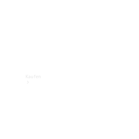
Kaufen
Neuwagen
finden