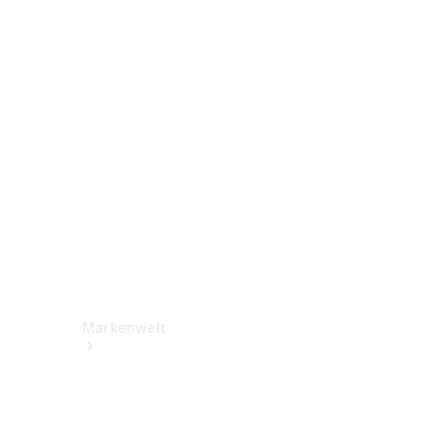
Benz Apps
Betriebsanleitungen
Support &
Kontakt
Rückrufe
Markenwelt