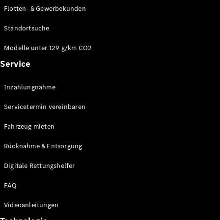
E-Klasse
Flotten- & Gewerbekunden
Limousine
S-Klasse
Standortsuche
S-Klasse
Limousine
Modelle unter 129 g/km CO2
lang
Service
Mercedes-
Maybach S-
Inzahlungnahme
Klasse
Servicetermin vereinbaren
Konfigurator
Online
Fahrzeug mieten
Store
Rücknahme & Entsorgung
SUV & Geländewagen
Digitale Rettungshelfer
FAQ
Videoanleitungen