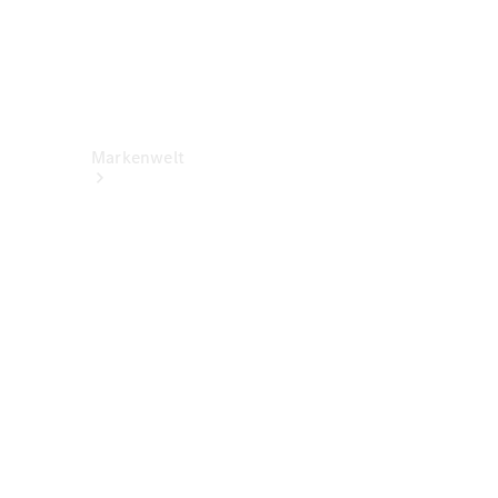
Markenwelt
Über
Mercedes-
Benz