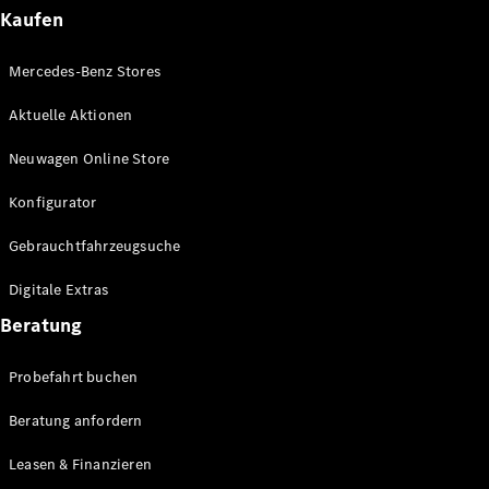
Plug-in-Hybrid Modelle
Kaufen
Limousinen
Mercedes-Benz Stores
Aktuelle Aktionen
Neuwagen Online Store
Konfigurator
Alle
Gebrauchtfahrzeugsuche
Limousinen
CLA
Elektrisch
Digitale Extras
CLA
C-Klasse
Beratung
Limousine
C-Klasse
Probefahrt buchen
Elektrisch
Limousine
EQE
Beratung anfordern
Elektrisch
Limousine
EQS
Leasen & Finanzieren
Elektrisch
Limousine