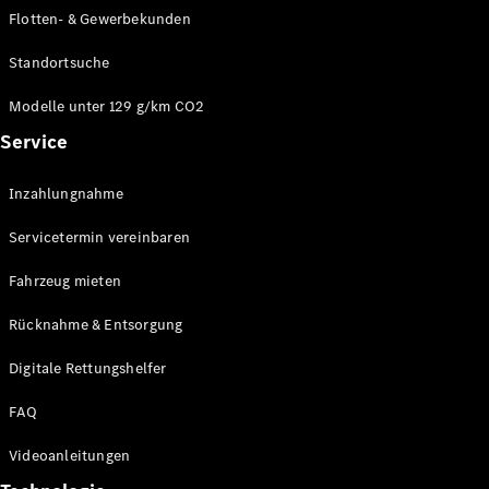
E-Klasse
Flotten- & Gewerbekunden
Limousine
S-Klasse
Standortsuche
S-Klasse
Limousine
Modelle unter 129 g/km CO2
lang
Service
Mercedes-
Maybach S-
Inzahlungnahme
Klasse
Servicetermin vereinbaren
Konfigurator
Online
Fahrzeug mieten
Store
Rücknahme & Entsorgung
SUV & Geländewagen
Digitale Rettungshelfer
FAQ
Videoanleitungen