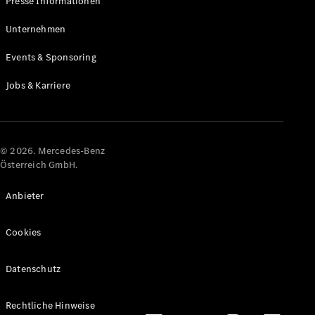
Presse Informationen
Maybach
Neu
GLS
Unternehmen
G-
Elektrisch
Events & Sponsoring
Klasse
G-Klasse
Jobs & Karriere
Konfigurator
Online
Store
© 2026. Mercedes-Benz
T-Modelle / Kombis
Österreich GmbH.
Anbieter
Cookies
Datenschutz
Alle T-
Rechtliche Hinweise