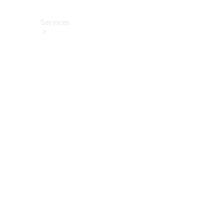
Services
Alle
Services
Service
buchen
Aktionen
Frühjahrscheck