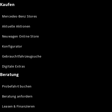
Plug-in-Hybrid Modelle
Kaufen
Limousinen
Mercedes-Benz Stores
Aktuelle Aktionen
Neuwagen Online Store
Konfigurator
Alle
Gebrauchtfahrzeugsuche
Limousinen
CLA
Elektrisch
Digitale Extras
CLA
C-Klasse
Beratung
Limousine
C-Klasse
Probefahrt buchen
Elektrisch
Limousine
EQE
Beratung anfordern
Elektrisch
Limousine
EQS
Leasen & Finanzieren
Elektrisch
Limousine