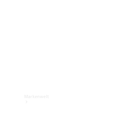
Benz Apps
Betriebsanleitungen
Support &
Kontakt
Rückrufe
Markenwelt