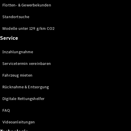
E-Klasse
Flotten- & Gewerbekunden
Limousine
S-Klasse
Standortsuche
S-Klasse
Limousine
Modelle unter 129 g/km CO2
lang
Service
Mercedes-
Maybach S-
Inzahlungnahme
Klasse
Servicetermin vereinbaren
Konfigurator
Online
Fahrzeug mieten
Store
Rücknahme & Entsorgung
SUV & Geländewagen
Digitale Rettungshelfer
FAQ
Videoanleitungen