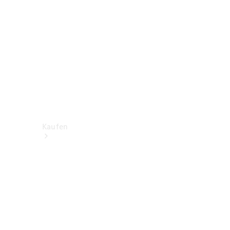
Kaufen
Neuwagen
finden