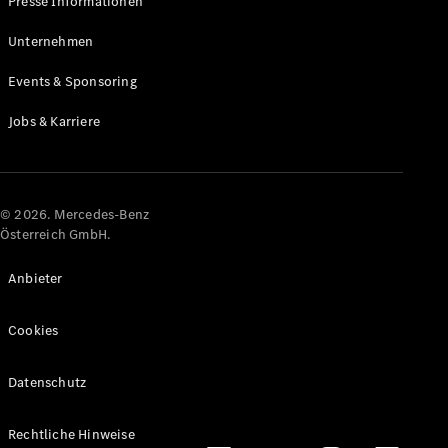
Presse Informationen
Maybach
Neu
GLS
Unternehmen
G-
Elektrisch
Events & Sponsoring
Klasse
G-Klasse
Jobs & Karriere
Konfigurator
Online
Store
© 2026. Mercedes-Benz
T-Modelle / Kombis
Österreich GmbH.
Anbieter
Cookies
Datenschutz
Alle T-
Rechtliche Hinweise