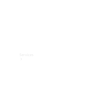
Fahrhilfen
ab Werk
Services
Alle
Services
Service