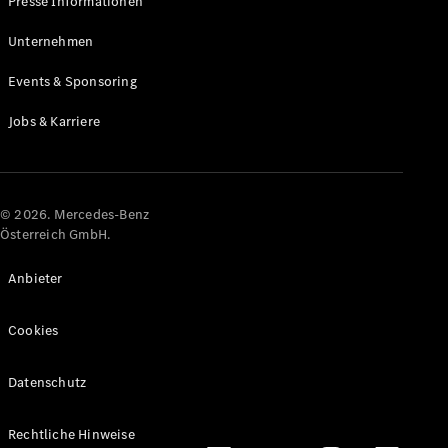
Presse Informationen
Maybach
Neu
GLS
Unternehmen
G-
Elektrisch
Events & Sponsoring
Klasse
G-Klasse
Jobs & Karriere
Konfigurator
Online
Store
© 2026. Mercedes-Benz
T-Modelle / Kombis
Österreich GmbH.
Anbieter
Cookies
Datenschutz
Alle T-
Rechtliche Hinweise