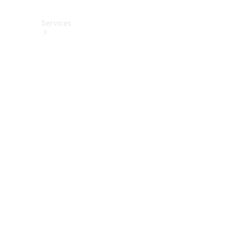
Services
Alle
Services
Service
buchen
Aktionen
Frühjahrscheck