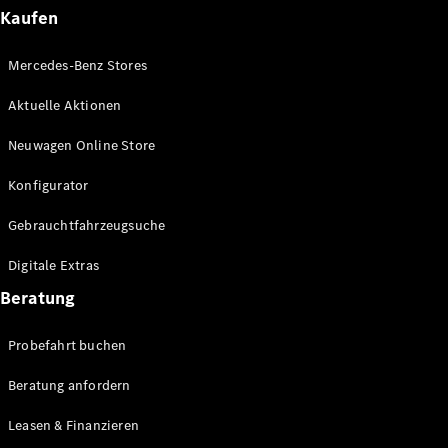
Plug-in-Hybrid Modelle
Kaufen
Limousinen
Mercedes-Benz Stores
Aktuelle Aktionen
Neuwagen Online Store
Konfigurator
Alle
Gebrauchtfahrzeugsuche
Limousinen
CLA
Elektrisch
Digitale Extras
CLA
C-Klasse
Beratung
Limousine
C-Klasse
Probefahrt buchen
Elektrisch
Limousine
EQE
Beratung anfordern
Elektrisch
Limousine
EQS
Leasen & Finanzieren
Elektrisch
Limousine