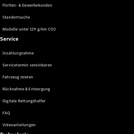
E-Klasse
Flotten- & Gewerbekunden
Limousine
S-Klasse
Standortsuche
S-Klasse
Limousine
Modelle unter 129 g/km CO2
lang
Service
Mercedes-
Maybach S-
Inzahlungnahme
Klasse
Servicetermin vereinbaren
Konfigurator
Online
Fahrzeug mieten
Store
Rücknahme & Entsorgung
SUV & Geländewagen
Digitale Rettungshelfer
FAQ
Videoanleitungen