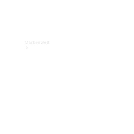
Markenwelt
Über
Mercedes-
Benz