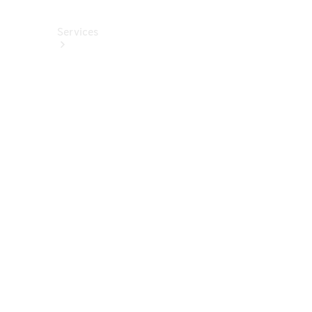
Services
Alle
Services
Service
buchen
Aktionen
Frühjahrscheck