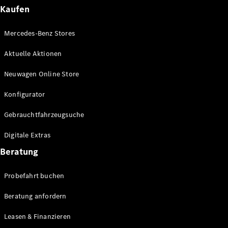
Plug-in-Hybrid Modelle
Kaufen
Limousinen
Mercedes-Benz Stores
Aktuelle Aktionen
Neuwagen Online Store
Konfigurator
Alle
Gebrauchtfahrzeugsuche
Limousinen
CLA
Elektrisch
Digitale Extras
CLA
C-Klasse
Beratung
Limousine
C-Klasse
Probefahrt buchen
Elektrisch
Limousine
EQE
Beratung anfordern
Elektrisch
Limousine
EQS
Leasen & Finanzieren
Elektrisch
Limousine