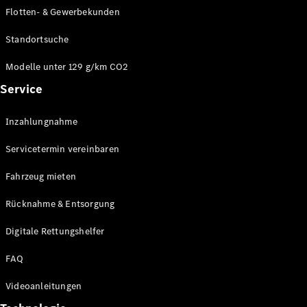
E-Klasse
Flotten- & Gewerbekunden
Limousine
S-Klasse
Standortsuche
S-Klasse
Limousine
Modelle unter 129 g/km CO2
lang
Service
Mercedes-
Maybach S-
Inzahlungnahme
Klasse
Servicetermin vereinbaren
Konfigurator
Online
Fahrzeug mieten
Store
Rücknahme & Entsorgung
SUV & Geländewagen
Digitale Rettungshelfer
FAQ
Videoanleitungen