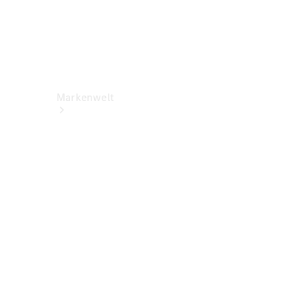
Markenwelt
Über
Mercedes-
Benz