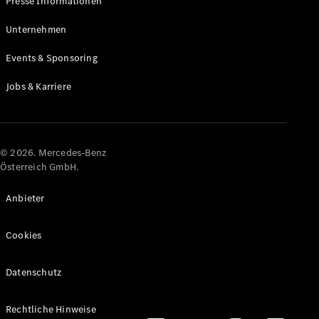
Presse Informationen
Maybach
Neu
GLS
Unternehmen
G-
Elektrisch
Events & Sponsoring
Klasse
G-Klasse
Jobs & Karriere
Konfigurator
Online
Store
© 2026. Mercedes-Benz
T-Modelle / Kombis
Österreich GmbH.
Anbieter
Cookies
Datenschutz
Alle T-
Rechtliche Hinweise