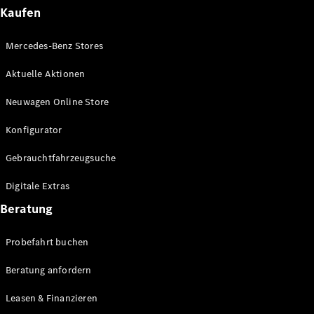
Plug-in-Hybrid Modelle
Kaufen
Limousinen
Mercedes-Benz Stores
Aktuelle Aktionen
Neuwagen Online Store
Konfigurator
Alle
Gebrauchtfahrzeugsuche
Limousinen
CLA
Elektrisch
Digitale Extras
CLA
C-Klasse
Beratung
Limousine
C-Klasse
Probefahrt buchen
Elektrisch
Limousine
EQE
Beratung anfordern
Elektrisch
Limousine
EQS
Leasen & Finanzieren
Elektrisch
Limousine