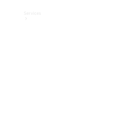
Services
Alle
Services
Service
buchen
Aktionen
Frühjahrscheck