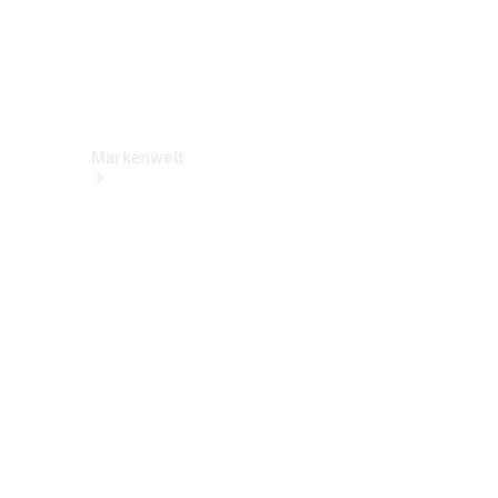
Markenwelt
Über
Mercedes-
Benz