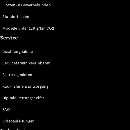
E-Klasse
Flotten- & Gewerbekunden
Limousine
S-Klasse
Standortsuche
S-Klasse
Limousine
Modelle unter 129 g/km CO2
lang
Service
Mercedes-
Maybach S-
Inzahlungnahme
Klasse
Servicetermin vereinbaren
Konfigurator
Online
Fahrzeug mieten
Store
Rücknahme & Entsorgung
SUV & Geländewagen
Digitale Rettungshelfer
FAQ
Videoanleitungen