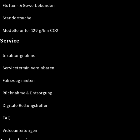
E-Klasse
Flotten- & Gewerbekunden
Limousine
S-Klasse
Standortsuche
S-Klasse
Limousine
Modelle unter 129 g/km CO2
lang
Service
Mercedes-
Maybach S-
Inzahlungnahme
Klasse
Servicetermin vereinbaren
Konfigurator
Online
Fahrzeug mieten
Store
Rücknahme & Entsorgung
SUV & Geländewagen
Digitale Rettungshelfer
FAQ
Videoanleitungen