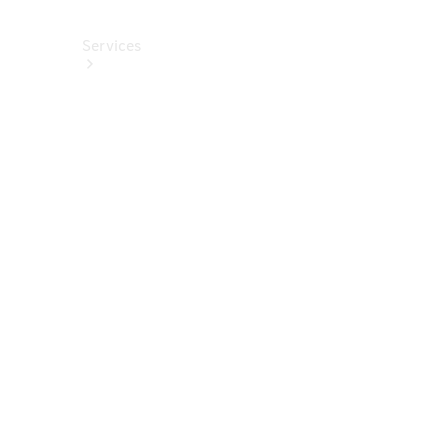
Services
Alle
Services
Service
buchen
Aktionen
Frühjahrscheck