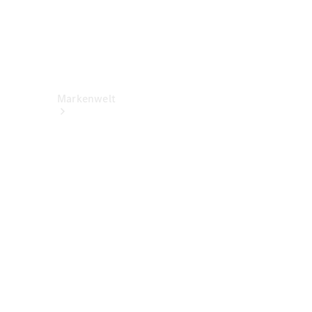
Markenwelt
Über
Mercedes-
Benz