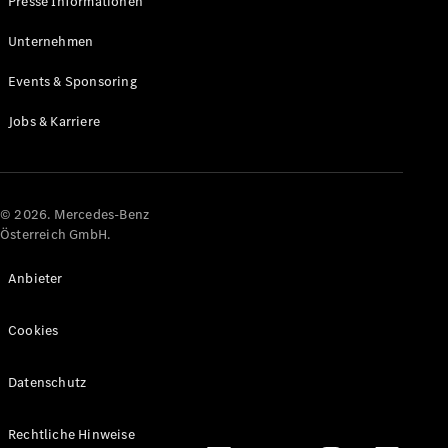
Presse Informationen
Maybach
Neu
GLS
Unternehmen
G-
Elektrisch
Events & Sponsoring
Klasse
G-Klasse
Jobs & Karriere
Konfigurator
Online
Store
© 2026. Mercedes-Benz
T-Modelle / Kombis
Österreich GmbH.
Anbieter
Cookies
Datenschutz
Alle T-
Rechtliche Hinweise