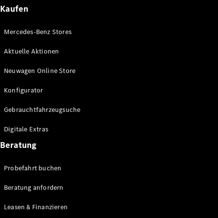
Plug-in-Hybrid Modelle
Kaufen
Limousinen
Mercedes-Benz Stores
Aktuelle Aktionen
Neuwagen Online Store
Konfigurator
Alle
Gebrauchtfahrzeugsuche
Limousinen
CLA
Elektrisch
Digitale Extras
CLA
C-Klasse
Beratung
Limousine
C-Klasse
Probefahrt buchen
Elektrisch
Limousine
EQE
Beratung anfordern
Elektrisch
Limousine
EQS
Leasen & Finanzieren
Elektrisch
Limousine