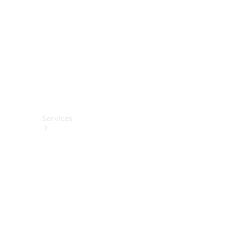
Fahrhilfen
ab Werk
Services
Alle
Services
Service