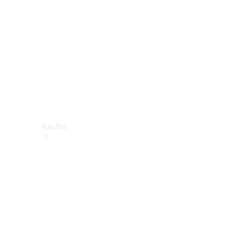
Kaufen
Neuwagen
finden