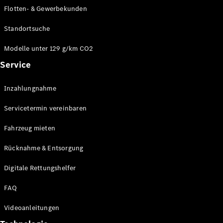
E-Klasse
Flotten- & Gewerbekunden
Limousine
S-Klasse
Standortsuche
S-Klasse
Limousine
Modelle unter 129 g/km CO2
lang
Service
Mercedes-
Maybach S-
Inzahlungnahme
Klasse
Servicetermin vereinbaren
Konfigurator
Online
Fahrzeug mieten
Store
Rücknahme & Entsorgung
SUV & Geländewagen
Digitale Rettungshelfer
FAQ
Videoanleitungen