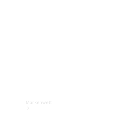
Benz Apps
Betriebsanleitungen
Support &
Kontakt
Rückrufe
Markenwelt