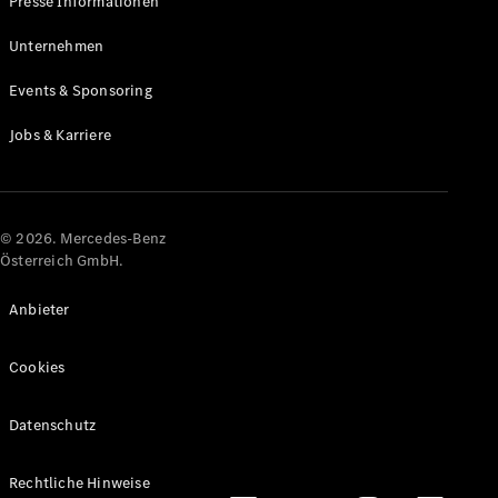
Presse Informationen
Maybach
Neu
GLS
Unternehmen
G-
Elektrisch
Events & Sponsoring
Klasse
G-Klasse
Jobs & Karriere
Konfigurator
Online
Store
© 2026. Mercedes-Benz
T-Modelle / Kombis
Österreich GmbH.
Anbieter
Cookies
Datenschutz
Alle T-
Rechtliche Hinweise