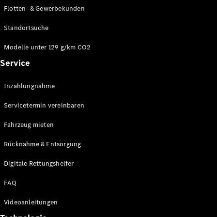
E-Klasse
Flotten- & Gewerbekunden
Limousine
S-Klasse
Standortsuche
S-Klasse
Limousine
Modelle unter 129 g/km CO2
lang
Service
Mercedes-
Maybach S-
Inzahlungnahme
Klasse
Servicetermin vereinbaren
Konfigurator
Online
Fahrzeug mieten
Store
Rücknahme & Entsorgung
SUV & Geländewagen
Digitale Rettungshelfer
FAQ
Videoanleitungen