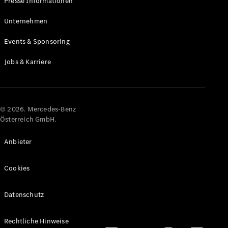
Presse Informationen
Maybach
Neu
GLS
Unternehmen
G-
Elektrisch
Events & Sponsoring
Klasse
G-Klasse
Jobs & Karriere
Konfigurator
Online
Store
© 2026. Mercedes-Benz
T-Modelle / Kombis
Österreich GmbH.
Anbieter
Cookies
Datenschutz
Alle T-
Rechtliche Hinweise