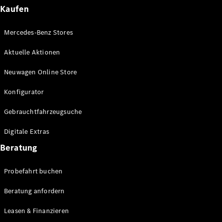
Plug-in-Hybrid Modelle
Kaufen
Limousinen
Mercedes-Benz Stores
Aktuelle Aktionen
Neuwagen Online Store
Konfigurator
Alle
Gebrauchtfahrzeugsuche
Limousinen
CLA
Elektrisch
Digitale Extras
CLA
C-Klasse
Beratung
Limousine
C-Klasse
Probefahrt buchen
Elektrisch
Limousine
EQE
Beratung anfordern
Elektrisch
Limousine
EQS
Leasen & Finanzieren
Elektrisch
Limousine