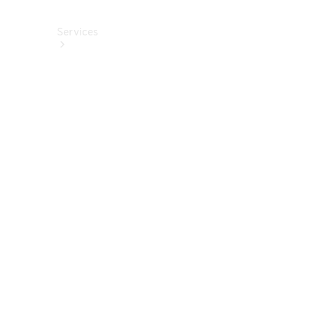
Services
Alle
Services
Service
buchen
Aktionen
Frühjahrscheck