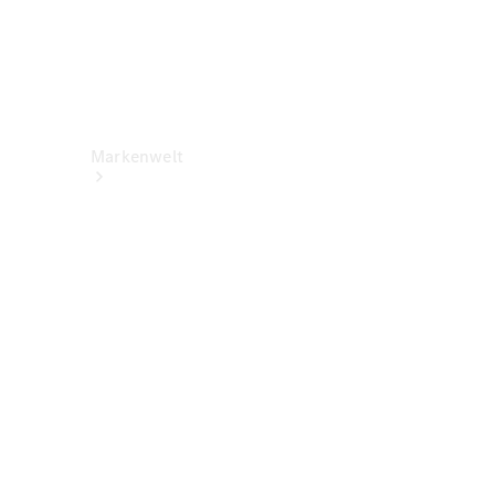
Markenwelt
Über
Mercedes-
Benz