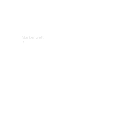
Markenwelt
Über
Mercedes-
Benz