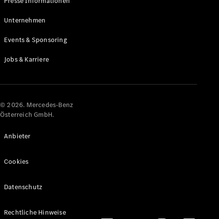
Presse Informationen
Maybach
Neu
GLS
Unternehmen
G-
Elektrisch
Events & Sponsoring
Klasse
G-Klasse
Jobs & Karriere
Konfigurator
Online
Store
© 2026. Mercedes-Benz
T-Modelle / Kombis
Österreich GmbH.
Anbieter
Cookies
Datenschutz
Alle T-
Rechtliche Hinweise