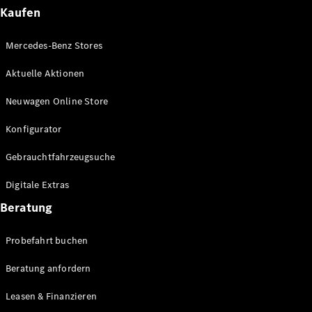
Plug-in-Hybrid Modelle
Kaufen
Limousinen
Mercedes-Benz Stores
Aktuelle Aktionen
Neuwagen Online Store
Konfigurator
Alle
Gebrauchtfahrzeugsuche
Limousinen
CLA
Elektrisch
Digitale Extras
CLA
C-Klasse
Beratung
Limousine
C-Klasse
Probefahrt buchen
Elektrisch
Limousine
EQE
Beratung anfordern
Elektrisch
Limousine
EQS
Leasen & Finanzieren
Elektrisch
Limousine