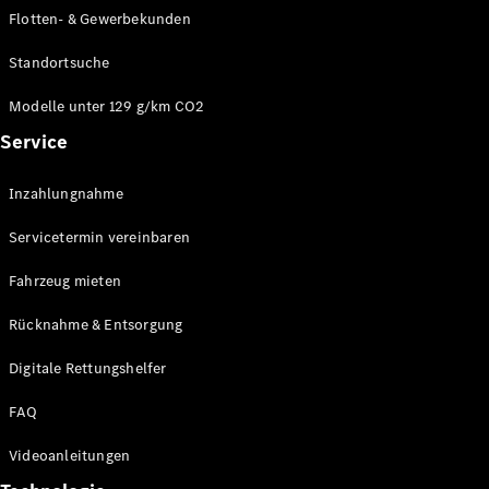
E-Klasse
Flotten- & Gewerbekunden
Limousine
S-Klasse
Standortsuche
S-Klasse
Limousine
Modelle unter 129 g/km CO2
lang
Service
Mercedes-
Maybach S-
Inzahlungnahme
Klasse
Servicetermin vereinbaren
Konfigurator
Online
Fahrzeug mieten
Store
Rücknahme & Entsorgung
SUV & Geländewagen
Digitale Rettungshelfer
FAQ
Videoanleitungen