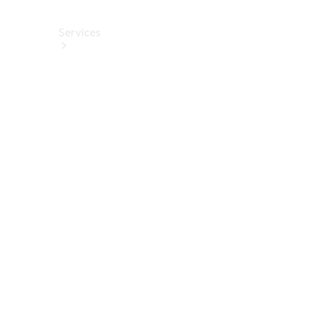
Services
Alle
Services
Service
buchen
Aktionen
Frühjahrscheck