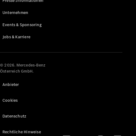
Presse Informationen
Maybach
Neu
GLS
Unternehmen
G-
Elektrisch
Events & Sponsoring
Klasse
G-Klasse
Jobs & Karriere
Konfigurator
Online
Store
© 2026. Mercedes-Benz
T-Modelle / Kombis
Österreich GmbH.
Anbieter
Cookies
Datenschutz
Alle T-
Rechtliche Hinweise