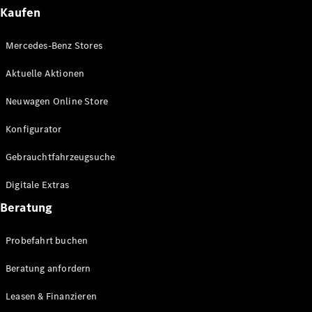
Plug-in-Hybrid Modelle
Kaufen
Limousinen
Mercedes-Benz Stores
Aktuelle Aktionen
Neuwagen Online Store
Konfigurator
Alle
Gebrauchtfahrzeugsuche
Limousinen
CLA
Elektrisch
Digitale Extras
CLA
C-Klasse
Beratung
Limousine
C-Klasse
Probefahrt buchen
Elektrisch
Limousine
EQE
Beratung anfordern
Elektrisch
Limousine
EQS
Leasen & Finanzieren
Elektrisch
Limousine