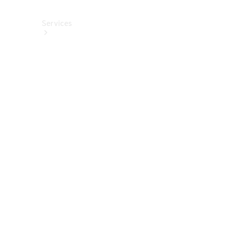
Services
Alle
Services
Service
buchen
Aktionen
Frühjahrscheck