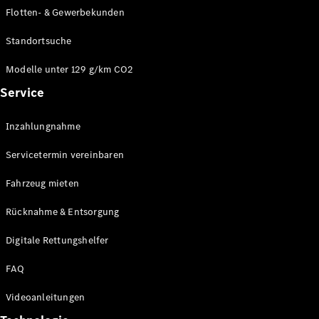
E-Klasse
Flotten- & Gewerbekunden
Limousine
S-Klasse
Standortsuche
S-Klasse
Limousine
Modelle unter 129 g/km CO2
lang
Service
Mercedes-
Maybach S-
Inzahlungnahme
Klasse
Servicetermin vereinbaren
Konfigurator
Online
Fahrzeug mieten
Store
Rücknahme & Entsorgung
SUV & Geländewagen
Digitale Rettungshelfer
FAQ
Videoanleitungen