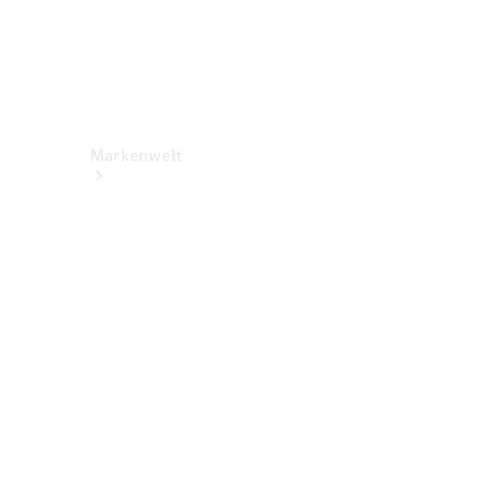
Markenwelt
Über
Mercedes-
Benz