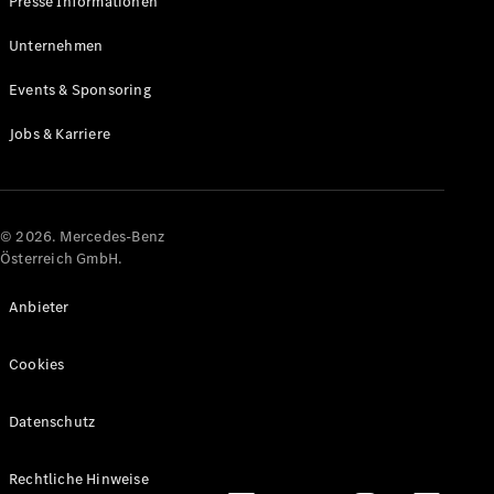
Presse Informationen
Maybach
Neu
GLS
Unternehmen
G-
Elektrisch
Events & Sponsoring
Klasse
G-Klasse
Jobs & Karriere
Konfigurator
Online
Store
© 2026. Mercedes-Benz
T-Modelle / Kombis
Österreich GmbH.
Anbieter
Cookies
Datenschutz
Alle T-
Rechtliche Hinweise