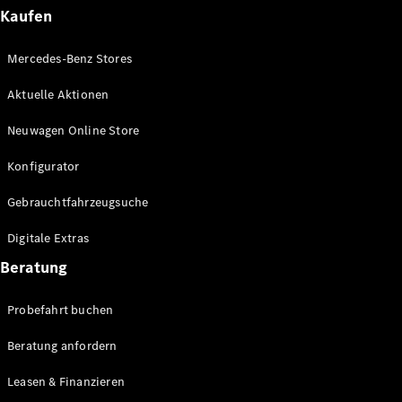
Plug-in-Hybrid Modelle
Kaufen
Limousinen
Mercedes-Benz Stores
Aktuelle Aktionen
Neuwagen Online Store
Konfigurator
Alle
Gebrauchtfahrzeugsuche
Limousinen
CLA
Elektrisch
Digitale Extras
CLA
C-Klasse
Beratung
Limousine
C-Klasse
Probefahrt buchen
Elektrisch
Limousine
EQE
Beratung anfordern
Elektrisch
Limousine
EQS
Leasen & Finanzieren
Elektrisch
Limousine