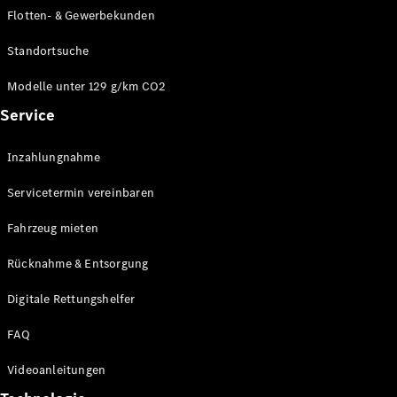
E-Klasse
Flotten- & Gewerbekunden
Limousine
S-Klasse
Standortsuche
S-Klasse
Limousine
Modelle unter 129 g/km CO2
lang
Service
Mercedes-
Maybach S-
Inzahlungnahme
Klasse
Servicetermin vereinbaren
Konfigurator
Online
Fahrzeug mieten
Store
Rücknahme & Entsorgung
SUV & Geländewagen
Digitale Rettungshelfer
FAQ
Videoanleitungen