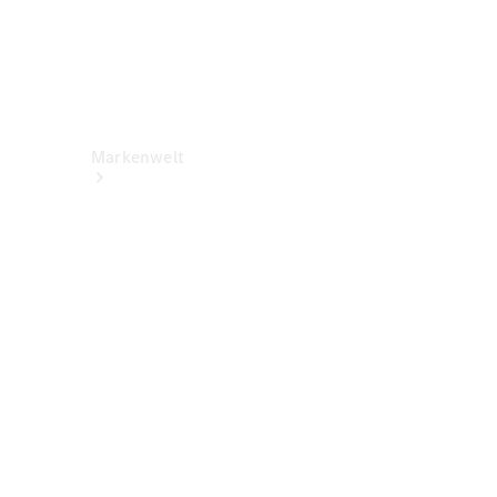
Markenwelt
Über
Mercedes-
Benz