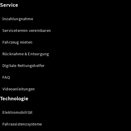
E-Klasse
Service
Limousine
S-Klasse
Inzahlungnahme
S-Klasse
Limousine
Servicetermin vereinbaren
lang
Mercedes-
Fahrzeug mieten
Maybach S-
Klasse
Rücknahme & Entsorgung
Digitale Rettungshelfer
Konfigurator
Online
FAQ
Store
SUV & Geländewagen
Videoanleitungen
Technologie
Elektromobilität
Fahrassistenzsysteme