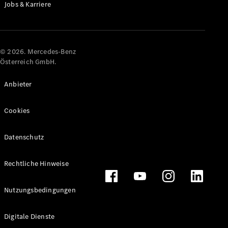
Jobs & Karriere
Maybach
Neu
GLS
G-
Elektrisch
Klasse
© 2026. Mercedes-Benz
G-Klasse
Österreich GmbH.
Konfigurator
Anbieter
Online
Store
Cookies
T-Modelle / Kombis
Datenschutz
Rechtliche Hinweise
Nutzungsbedingungen
Digitale Dienste
Alle T-