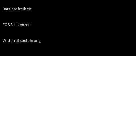
Modelle
CLA
Barrierefreiheit
Shooting
Elektrisch
Brake
FOSS-Lizenzen
CLA
Shooting
Brake
Widerrufsbelehrung
C-Klasse T-
Modell
C-Klasse T-
Modell All-
Terrain
E-Klasse T-
Modell
E-Klasse T-
Modell All-
Terrain
Konfigurator
Online
Store