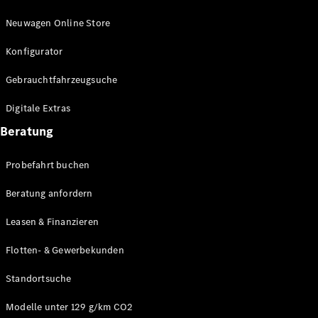
Plug-in-Hybrid Modelle
Neuwagen Online Store
Limousinen
Konfigurator
Gebrauchtfahrzeugsuche
Digitale Extras
Beratung
Alle
Limousinen
Probefahrt buchen
CLA
Elektrisch
CLA
Beratung anfordern
C-Klasse
Leasen & Finanzieren
Limousine
C-Klasse
Elektrisch
Flotten- & Gewerbekunden
Limousine
EQE
Elektrisch
Standortsuche
Limousine
EQS
Elektrisch
Modelle unter 129 g/km CO2
Limousine