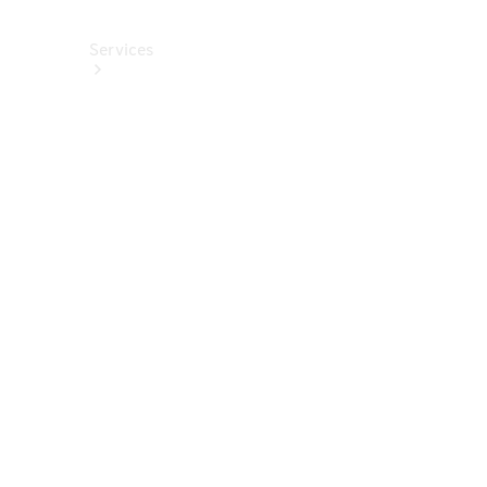
Services
Alle
Services
Service
buchen
Aktionen
Frühjahrscheck