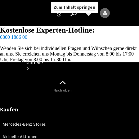
Zum Inhalt springen
Kostenlose Experten-Hotline:
0800 1886 00
Wenden Sie sich bei individuellen Fragen und Wünschen gerne direkt
an uns. Sie erreichen uns Montag bis Donnerstag von 8:00 bis 17:00
Anbieter/Datenschutz
Uhr, Freitag von 8:00 bis 15:30 Uhr.
Modelle
Nach oben
Kaufen
Alle Modelle
Neue Modelle
Mercedes-Benz Stores
Elektromodelle
Aktuelle Aktionen