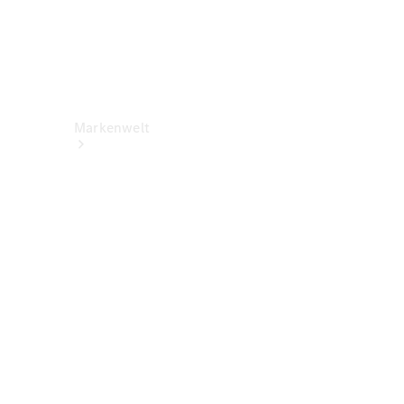
Markenwelt
Über
Mercedes-
Benz