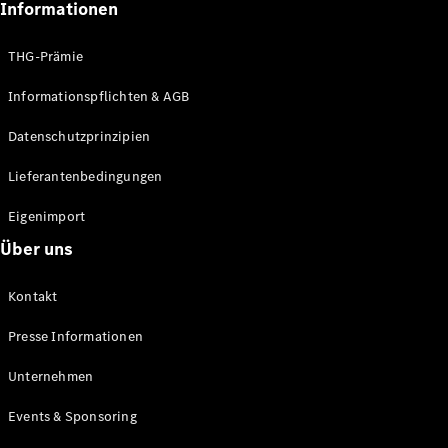
Informationen
Alle SUVs
EQA
Elektrisch
THG-Prämie
EQE
Elektrisch
SUV
Informationspflichten & AGB
EQS
Elektrisch
SUV
Datenschutzprinzipien
Mercedes-
Maybach
Elektrisch
Lieferantenbedingungen
EQS SUV
GLA
Eigenimport
GLA
Neu
Über uns
GLA
Neu
Elektrisch
GLB
Elektrisch
Kontakt
GLB
GLC
Elektrisch
Presse Informationen
GLC
GLC Coupé
Unternehmen
GLE
GLE Coupé
Events & Sponsoring
GLS
Mercedes-