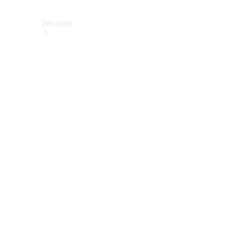
Services
Alle
Services
Service
buchen
Aktionen
Frühjahrscheck