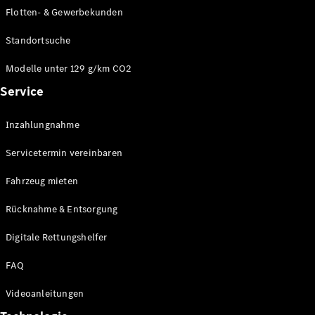
E-Klasse
Flotten- & Gewerbekunden
Limousine
S-Klasse
Standortsuche
S-Klasse
Limousine
Modelle unter 129 g/km CO2
lang
Service
Mercedes-
Maybach S-
Inzahlungnahme
Klasse
Servicetermin vereinbaren
Konfigurator
Online
Fahrzeug mieten
Store
Rücknahme & Entsorgung
SUV & Geländewagen
Digitale Rettungshelfer
FAQ
Videoanleitungen