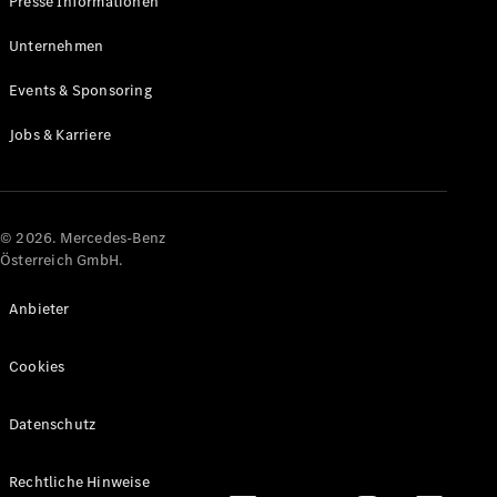
Presse Informationen
Maybach
Neu
GLS
Unternehmen
G-
Elektrisch
Events & Sponsoring
Klasse
G-Klasse
Jobs & Karriere
Konfigurator
Online
Store
© 2026. Mercedes-Benz
T-Modelle / Kombis
Österreich GmbH.
Anbieter
Cookies
Datenschutz
Alle T-
Rechtliche Hinweise