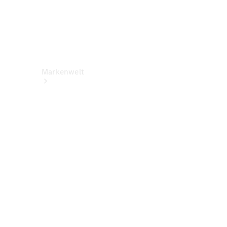
Markenwelt
Über
Mercedes-
Benz