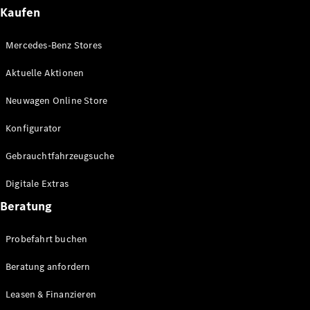
Plug-in-Hybrid Modelle
Kaufen
Limousinen
Mercedes-Benz Stores
Aktuelle Aktionen
Neuwagen Online Store
Konfigurator
Alle
Gebrauchtfahrzeugsuche
Limousinen
CLA
Elektrisch
Digitale Extras
CLA
C-Klasse
Beratung
Limousine
C-Klasse
Probefahrt buchen
Elektrisch
Limousine
EQE
Beratung anfordern
Elektrisch
Limousine
EQS
Leasen & Finanzieren
Elektrisch
Limousine