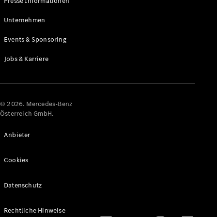
Presse Informationen
Maybach
Neu
GLS
Unternehmen
G-
Elektrisch
Events & Sponsoring
Klasse
G-Klasse
Jobs & Karriere
Konfigurator
Online
Store
© 2026. Mercedes-Benz
T-Modelle / Kombis
Österreich GmbH.
Anbieter
Cookies
Datenschutz
Alle T-
Rechtliche Hinweise