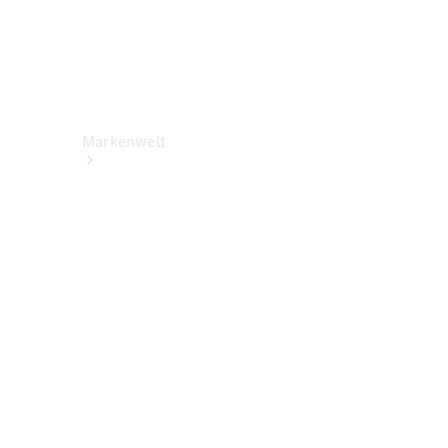
Markenwelt
Über
Mercedes-
Benz