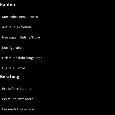
Plug-in-Hybrid Modelle
Kaufen
Limousinen
Mercedes-Benz Stores
Aktuelle Aktionen
Neuwagen Online Store
Konfigurator
Alle
Gebrauchtfahrzeugsuche
Limousinen
CLA
Elektrisch
Digitale Extras
CLA
C-Klasse
Beratung
Limousine
C-Klasse
Probefahrt buchen
Elektrisch
Limousine
EQE
Beratung anfordern
Elektrisch
Limousine
EQS
Leasen & Finanzieren
Elektrisch
Limousine