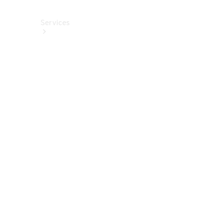
Services
Alle
Services
Service
buchen
Aktionen
Frühjahrscheck