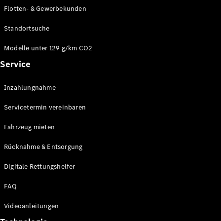
E-Klasse
Flotten- & Gewerbekunden
Limousine
S-Klasse
Standortsuche
S-Klasse
Limousine
Modelle unter 129 g/km CO2
lang
Service
Mercedes-
Maybach S-
Inzahlungnahme
Klasse
Servicetermin vereinbaren
Konfigurator
Online
Fahrzeug mieten
Store
Rücknahme & Entsorgung
SUV & Geländewagen
Digitale Rettungshelfer
FAQ
Videoanleitungen