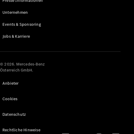
Presse Informationen
Maybach
Neu
GLS
Unternehmen
G-
Elektrisch
Events & Sponsoring
Klasse
G-Klasse
Jobs & Karriere
Konfigurator
Online
Store
© 2026. Mercedes-Benz
T-Modelle / Kombis
Österreich GmbH.
Anbieter
Cookies
Datenschutz
Alle T-
Rechtliche Hinweise