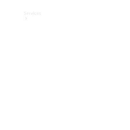
Services
Alle
Services
Service
buchen
Aktionen
Frühjahrscheck