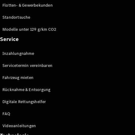
E-Klasse
Flotten- & Gewerbekunden
Limousine
S-Klasse
Standortsuche
S-Klasse
Limousine
Modelle unter 129 g/km CO2
lang
Service
Mercedes-
Maybach S-
Inzahlungnahme
Klasse
Servicetermin vereinbaren
Konfigurator
Online
Fahrzeug mieten
Store
Rücknahme & Entsorgung
SUV & Geländewagen
Digitale Rettungshelfer
FAQ
Videoanleitungen