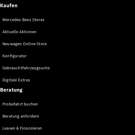
Plug-in-Hybrid Modelle
Kaufen
Limousinen
Mercedes-Benz Stores
Aktuelle Aktionen
Neuwagen Online Store
Konfigurator
Alle
Gebrauchtfahrzeugsuche
Limousinen
CLA
Elektrisch
Digitale Extras
CLA
C-Klasse
Beratung
Limousine
C-Klasse
Probefahrt buchen
Elektrisch
Limousine
EQE
Beratung anfordern
Elektrisch
Limousine
EQS
Leasen & Finanzieren
Elektrisch
Limousine