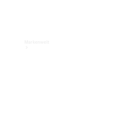
Markenwelt
Über
Mercedes-
Benz