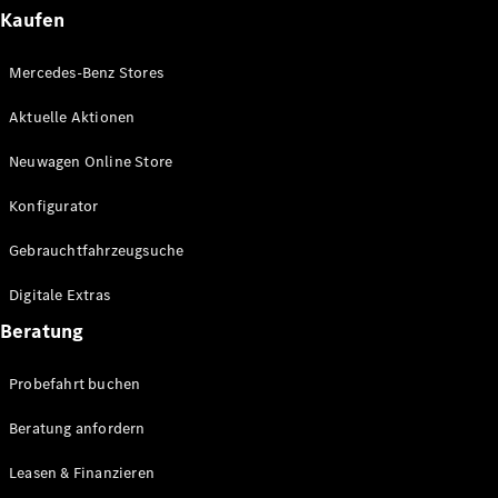
Plug-in-Hybrid Modelle
Kaufen
Limousinen
Mercedes-Benz Stores
Aktuelle Aktionen
Neuwagen Online Store
Konfigurator
Alle
Gebrauchtfahrzeugsuche
Limousinen
CLA
Elektrisch
Digitale Extras
CLA
C-Klasse
Beratung
Limousine
C-Klasse
Probefahrt buchen
Elektrisch
Limousine
EQE
Beratung anfordern
Elektrisch
Limousine
EQS
Leasen & Finanzieren
Elektrisch
Limousine