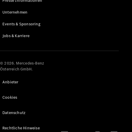
Presse Informationen
Maybach
Neu
GLS
Unternehmen
G-
Elektrisch
Events & Sponsoring
Klasse
G-Klasse
Jobs & Karriere
Konfigurator
Online
Store
© 2026. Mercedes-Benz
T-Modelle / Kombis
Österreich GmbH.
Anbieter
Cookies
Datenschutz
Alle T-
Rechtliche Hinweise