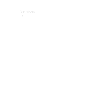
Services
Alle
Services
Service
buchen
Aktionen
Frühjahrscheck