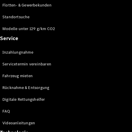
E-Klasse
Flotten- & Gewerbekunden
Limousine
S-Klasse
Standortsuche
S-Klasse
Limousine
Modelle unter 129 g/km CO2
lang
Service
Mercedes-
Maybach S-
Inzahlungnahme
Klasse
Servicetermin vereinbaren
Konfigurator
Online
Fahrzeug mieten
Store
Rücknahme & Entsorgung
SUV & Geländewagen
Digitale Rettungshelfer
FAQ
Videoanleitungen