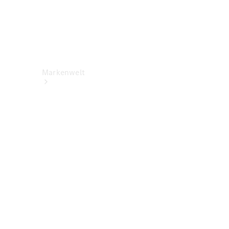
Markenwelt
Über
Mercedes-
Benz