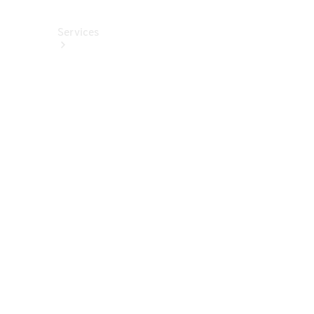
Services
Alle
Services
Service
buchen
Aktionen
Frühjahrscheck