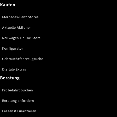
Plug-in-Hybrid Modelle
Kaufen
Limousinen
Mercedes-Benz Stores
Aktuelle Aktionen
Neuwagen Online Store
Konfigurator
Alle
Gebrauchtfahrzeugsuche
Limousinen
CLA
Elektrisch
Digitale Extras
CLA
C-Klasse
Beratung
Limousine
C-Klasse
Probefahrt buchen
Elektrisch
Limousine
EQE
Beratung anfordern
Elektrisch
Limousine
EQS
Leasen & Finanzieren
Elektrisch
Limousine