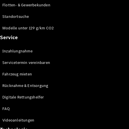
E-Klasse
Flotten- & Gewerbekunden
Limousine
S-Klasse
Standortsuche
S-Klasse
Limousine
Modelle unter 129 g/km CO2
lang
Service
Mercedes-
Maybach S-
Inzahlungnahme
Klasse
Servicetermin vereinbaren
Konfigurator
Online
Fahrzeug mieten
Store
Rücknahme & Entsorgung
SUV & Geländewagen
Digitale Rettungshelfer
FAQ
Videoanleitungen