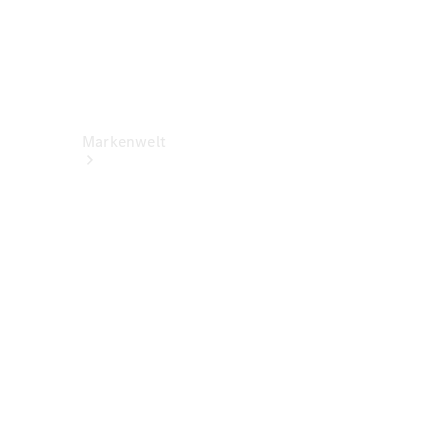
Markenwelt
Über
Mercedes-
Benz