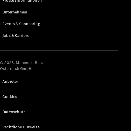
Presse Informationen
Maybach
Neu
GLS
Unternehmen
G-
Elektrisch
Events & Sponsoring
Klasse
G-Klasse
Jobs & Karriere
Konfigurator
Online
Store
© 2026. Mercedes-Benz
T-Modelle / Kombis
Österreich GmbH.
Anbieter
Cookies
Datenschutz
Alle T-
Rechtliche Hinweise