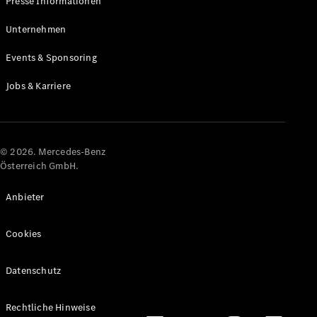
Presse Informationen
Maybach
Neu
GLS
Unternehmen
G-
Elektrisch
Events & Sponsoring
Klasse
G-Klasse
Jobs & Karriere
Konfigurator
Online
Store
© 2026. Mercedes-Benz
T-Modelle / Kombis
Österreich GmbH.
Anbieter
Cookies
Datenschutz
Alle T-
Rechtliche Hinweise