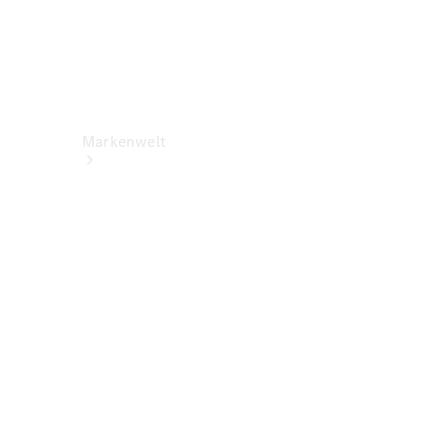
Markenwelt
Über
Mercedes-
Benz