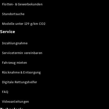
E-Klasse
Flotten- & Gewerbekunden
Limousine
S-Klasse
Standortsuche
S-Klasse
Limousine
Modelle unter 129 g/km CO2
lang
Service
Mercedes-
Maybach S-
Inzahlungnahme
Klasse
Servicetermin vereinbaren
Konfigurator
Online
Fahrzeug mieten
Store
Rücknahme & Entsorgung
SUV & Geländewagen
Digitale Rettungshelfer
FAQ
Videoanleitungen