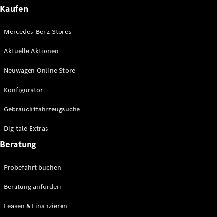
Plug-in-Hybrid Modelle
Kaufen
Limousinen
Mercedes-Benz Stores
Aktuelle Aktionen
Neuwagen Online Store
Konfigurator
Alle
Gebrauchtfahrzeugsuche
Limousinen
CLA
Elektrisch
Digitale Extras
CLA
C-Klasse
Beratung
Limousine
C-Klasse
Probefahrt buchen
Elektrisch
Limousine
EQE
Beratung anfordern
Elektrisch
Limousine
EQS
Leasen & Finanzieren
Elektrisch
Limousine