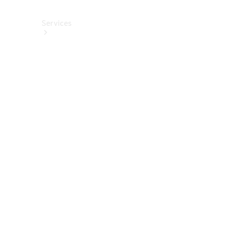
Services
Alle
Services
Service
buchen
Aktionen
Frühjahrscheck