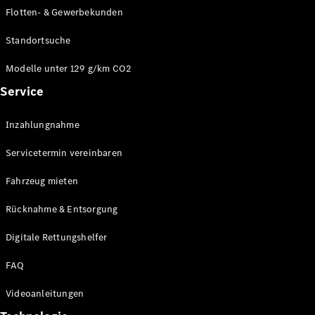
E-Klasse
Flotten- & Gewerbekunden
Limousine
S-Klasse
Standortsuche
S-Klasse
Limousine
Modelle unter 129 g/km CO2
lang
Service
Mercedes-
Maybach S-
Inzahlungnahme
Klasse
Servicetermin vereinbaren
Konfigurator
Online
Fahrzeug mieten
Store
Rücknahme & Entsorgung
SUV & Geländewagen
Digitale Rettungshelfer
FAQ
Videoanleitungen