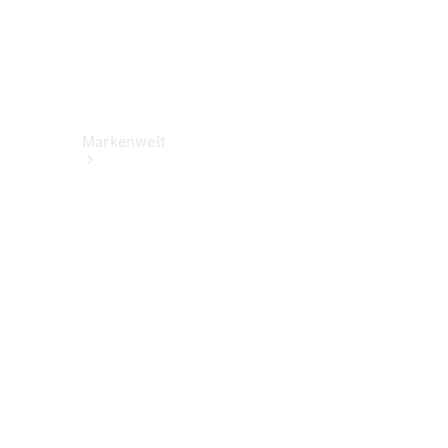
Markenwelt
Über
Mercedes-
Benz