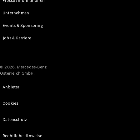
Presse Informationen
Maybach
Neu
GLS
Unternehmen
G-
Elektrisch
Events & Sponsoring
Klasse
G-Klasse
Jobs & Karriere
Konfigurator
Online
Store
© 2026. Mercedes-Benz
T-Modelle / Kombis
Österreich GmbH.
Anbieter
Cookies
Datenschutz
Alle T-
Rechtliche Hinweise