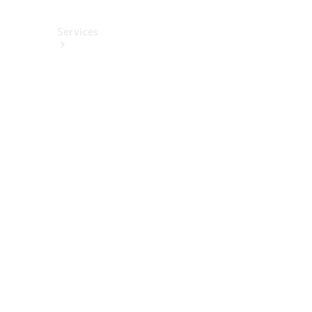
Services
Alle
Services
Service
buchen
Aktionen
Frühjahrscheck