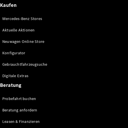
Plug-in-Hybrid Modelle
Kaufen
Limousinen
Mercedes-Benz Stores
Aktuelle Aktionen
Neuwagen Online Store
Konfigurator
Alle
Gebrauchtfahrzeugsuche
Limousinen
CLA
Elektrisch
Digitale Extras
CLA
C-Klasse
Beratung
Limousine
C-Klasse
Probefahrt buchen
Elektrisch
Limousine
EQE
Beratung anfordern
Elektrisch
Limousine
EQS
Leasen & Finanzieren
Elektrisch
Limousine