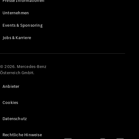
Presse Informationen
Maybach
Neu
GLS
Unternehmen
G-
Elektrisch
Events & Sponsoring
Klasse
G-Klasse
Jobs & Karriere
Konfigurator
Online
Store
© 2026. Mercedes-Benz
T-Modelle / Kombis
Österreich GmbH.
Anbieter
Cookies
Datenschutz
Alle T-
Rechtliche Hinweise