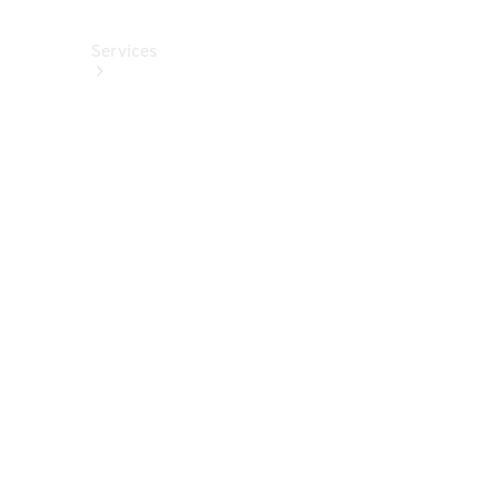
Services
Alle
Services
Service
buchen
Aktionen
Frühjahrscheck