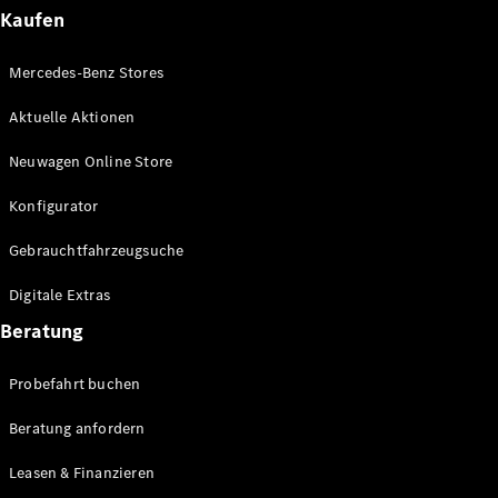
Plug-in-Hybrid Modelle
Kaufen
Limousinen
Mercedes-Benz Stores
Aktuelle Aktionen
Neuwagen Online Store
Konfigurator
Alle
Gebrauchtfahrzeugsuche
Limousinen
CLA
Elektrisch
Digitale Extras
CLA
C-Klasse
Beratung
Limousine
C-Klasse
Probefahrt buchen
Elektrisch
Limousine
EQE
Beratung anfordern
Elektrisch
Limousine
EQS
Leasen & Finanzieren
Elektrisch
Limousine