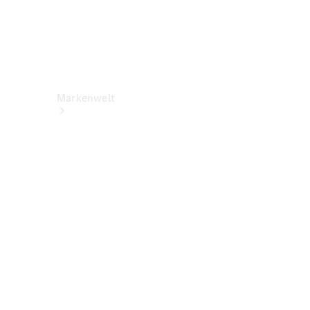
Markenwelt
Über
Mercedes-
Benz