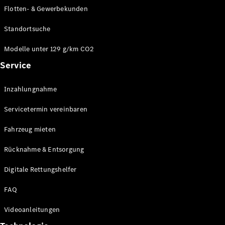
E-Klasse
Flotten- & Gewerbekunden
Limousine
S-Klasse
Standortsuche
S-Klasse
Limousine
Modelle unter 129 g/km CO2
lang
Service
Mercedes-
Maybach S-
Inzahlungnahme
Klasse
Servicetermin vereinbaren
Konfigurator
Online
Fahrzeug mieten
Store
Rücknahme & Entsorgung
SUV & Geländewagen
Digitale Rettungshelfer
FAQ
Videoanleitungen