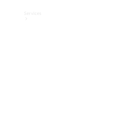
Services
Alle
Services
Service
buchen
Aktionen
Frühjahrscheck