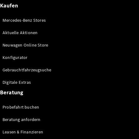
Plug-in-Hybrid Modelle
Kaufen
Limousinen
Mercedes-Benz Stores
Aktuelle Aktionen
Neuwagen Online Store
Konfigurator
Alle
Gebrauchtfahrzeugsuche
Limousinen
CLA
Elektrisch
Digitale Extras
CLA
C-Klasse
Beratung
Limousine
C-Klasse
Probefahrt buchen
Elektrisch
Limousine
EQE
Beratung anfordern
Elektrisch
Limousine
EQS
Leasen & Finanzieren
Elektrisch
Limousine