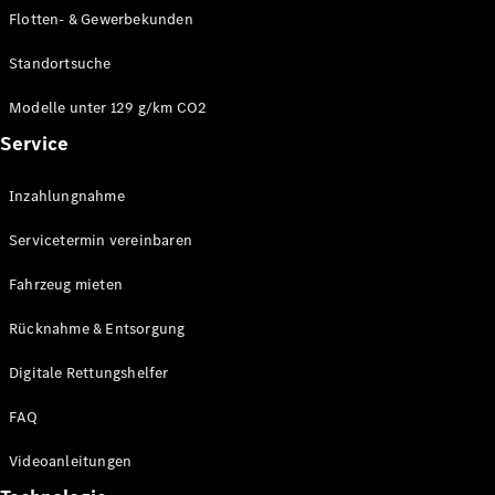
E-Klasse
Flotten- & Gewerbekunden
Limousine
S-Klasse
Standortsuche
S-Klasse
Limousine
Modelle unter 129 g/km CO2
lang
Service
Mercedes-
Maybach S-
Inzahlungnahme
Klasse
Servicetermin vereinbaren
Konfigurator
Online
Fahrzeug mieten
Store
Rücknahme & Entsorgung
SUV & Geländewagen
Digitale Rettungshelfer
FAQ
Videoanleitungen