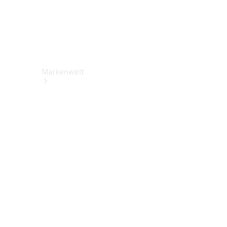
Markenwelt
Über
Mercedes-
Benz