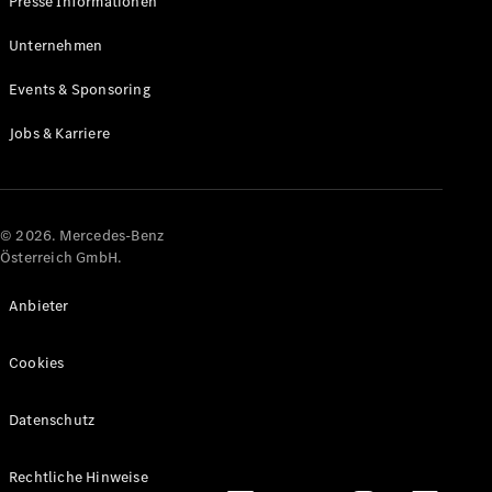
Presse Informationen
Maybach
Neu
GLS
Unternehmen
G-
Elektrisch
Events & Sponsoring
Klasse
G-Klasse
Jobs & Karriere
Konfigurator
Online
Store
© 2026. Mercedes-Benz
T-Modelle / Kombis
Österreich GmbH.
Anbieter
Cookies
Datenschutz
Alle T-
Rechtliche Hinweise