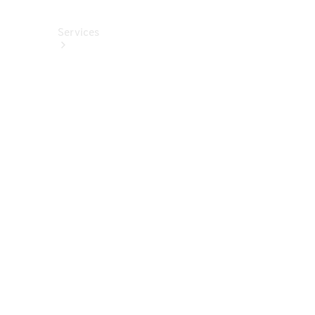
Services
Alle
Services
Service
buchen
Aktionen
Frühjahrscheck