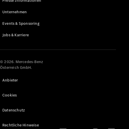
Presse Informationen
Maybach
Neu
GLS
Unternehmen
G-
Elektrisch
Events & Sponsoring
Klasse
G-Klasse
Jobs & Karriere
Konfigurator
Online
Store
© 2026. Mercedes-Benz
T-Modelle / Kombis
Österreich GmbH.
Anbieter
Cookies
Datenschutz
Alle T-
Rechtliche Hinweise