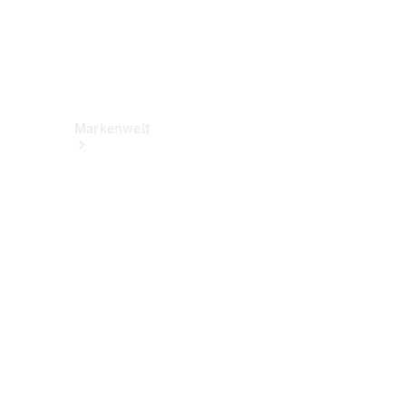
Markenwelt
Über
Mercedes-
Benz