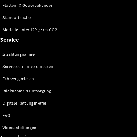
E-Klasse
Flotten- & Gewerbekunden
Limousine
S-Klasse
Standortsuche
S-Klasse
Limousine
Modelle unter 129 g/km CO2
lang
Service
Mercedes-
Maybach S-
Inzahlungnahme
Klasse
Servicetermin vereinbaren
Konfigurator
Online
Fahrzeug mieten
Store
Rücknahme & Entsorgung
SUV & Geländewagen
Digitale Rettungshelfer
FAQ
Videoanleitungen