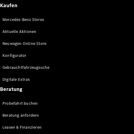
Plug-in-Hybrid Modelle
Kaufen
Limousinen
Mercedes-Benz Stores
Aktuelle Aktionen
Neuwagen Online Store
Konfigurator
Alle
Gebrauchtfahrzeugsuche
Limousinen
CLA
Elektrisch
Digitale Extras
CLA
C-Klasse
Beratung
Limousine
C-Klasse
Probefahrt buchen
Elektrisch
Limousine
EQE
Beratung anfordern
Elektrisch
Limousine
EQS
Leasen & Finanzieren
Elektrisch
Limousine