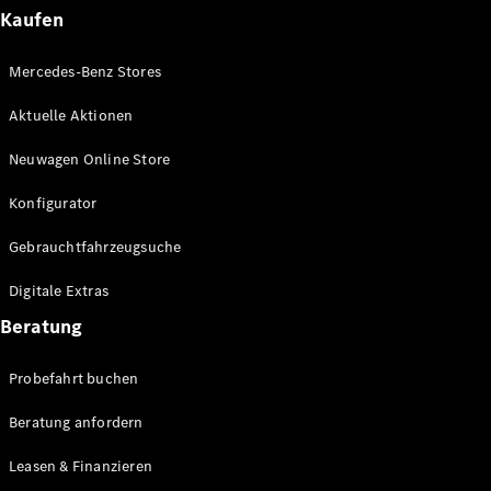
Plug-in-Hybrid Modelle
Kaufen
Limousinen
Mercedes-Benz Stores
Aktuelle Aktionen
Neuwagen Online Store
Konfigurator
Alle
Gebrauchtfahrzeugsuche
Limousinen
CLA
Elektrisch
Digitale Extras
CLA
C-Klasse
Beratung
Limousine
C-Klasse
Probefahrt buchen
Elektrisch
Limousine
EQE
Beratung anfordern
Elektrisch
Limousine
EQS
Leasen & Finanzieren
Elektrisch
Limousine