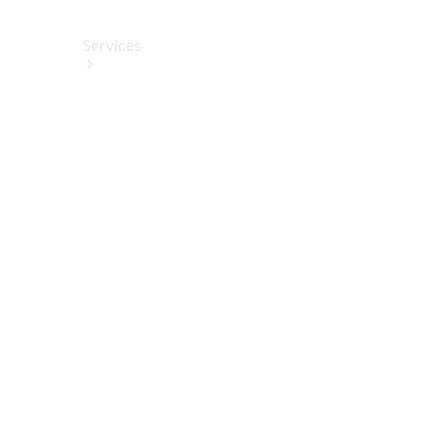
Services
Alle
Services
Service
buchen
Aktionen
Frühjahrscheck