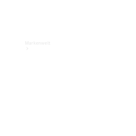
Markenwelt
Über
Mercedes-
Benz