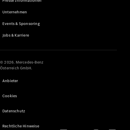
Presse Informationen
Maybach
Neu
GLS
Unternehmen
G-
Elektrisch
Events & Sponsoring
Klasse
G-Klasse
Jobs & Karriere
Konfigurator
Online
Store
© 2026. Mercedes-Benz
T-Modelle / Kombis
Österreich GmbH.
Anbieter
Cookies
Datenschutz
Alle T-
Rechtliche Hinweise