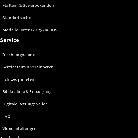
E-Klasse
Flotten- & Gewerbekunden
Limousine
S-Klasse
Standortsuche
S-Klasse
Limousine
Modelle unter 129 g/km CO2
lang
Service
Mercedes-
Maybach S-
Inzahlungnahme
Klasse
Servicetermin vereinbaren
Konfigurator
Online
Fahrzeug mieten
Store
Rücknahme & Entsorgung
SUV & Geländewagen
Digitale Rettungshelfer
FAQ
Videoanleitungen