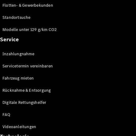
E-Klasse
Flotten- & Gewerbekunden
Limousine
S-Klasse
Standortsuche
S-Klasse
Limousine
Modelle unter 129 g/km CO2
lang
Service
Mercedes-
Maybach S-
Inzahlungnahme
Klasse
Servicetermin vereinbaren
Konfigurator
Online
Fahrzeug mieten
Store
Rücknahme & Entsorgung
SUV & Geländewagen
Digitale Rettungshelfer
FAQ
Videoanleitungen