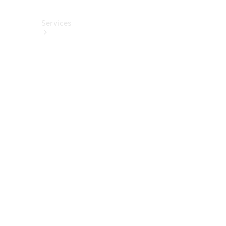
Services
Alle
Services
Service
buchen
Aktionen
Frühjahrscheck