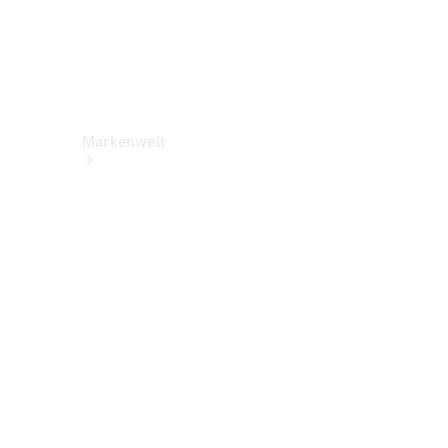
Markenwelt
Über
Mercedes-
Benz