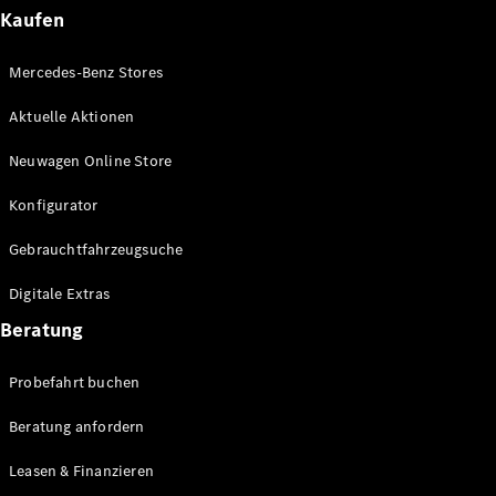
Plug-in-Hybrid Modelle
Kaufen
Limousinen
Mercedes-Benz Stores
Aktuelle Aktionen
Neuwagen Online Store
Konfigurator
Alle
Gebrauchtfahrzeugsuche
Limousinen
CLA
Elektrisch
Digitale Extras
CLA
C-Klasse
Beratung
Limousine
C-Klasse
Probefahrt buchen
Elektrisch
Limousine
EQE
Beratung anfordern
Elektrisch
Limousine
EQS
Leasen & Finanzieren
Elektrisch
Limousine