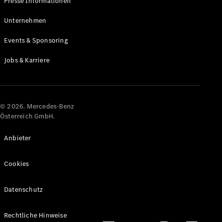
Presse Informationen
Maybach
Neu
GLS
Unternehmen
G-
Elektrisch
Events & Sponsoring
Klasse
G-Klasse
Jobs & Karriere
Konfigurator
Online
Store
© 2026. Mercedes-Benz
T-Modelle / Kombis
Österreich GmbH.
Anbieter
Cookies
Datenschutz
Alle T-
Rechtliche Hinweise