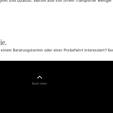
gkeit und Qualität. Warum also von Ihrem Transporter weniger
Alle Vito
ie.
Vito
Kastenwagen
einem Beratungstermin oder einer Probefahrt interessiert? Kont
Vito
Business
Van
Vito Tourer
V-Klasse
Nach oben
V-Klasse