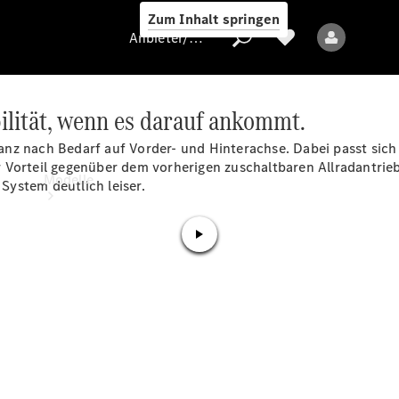
Zum Inhalt springen
Anbieter/Datenschutz
ilität, wenn es darauf ankommt.
t ganz nach Bedarf auf Vorder- und Hinterachse. Dabei passt sic
Anbieter/Datenschutz
 Vorteil gegenüber dem vorherigen zuschaltbaren Allradantrie
Modelle
ystem deutlich leiser.
Alle Modelle
Elektromodelle