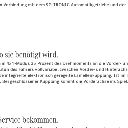
 in Verbindung mit dem 9G-TRONIC Automatikgetriebe und der 1
Sprinter
Alle
 sie benötigt wird.
Sprinter
Sprinter
 im 4x4-Modus 35 Prozent des Drehmoments an die Vorder- und 
Kastenwagen
tun des Fahrers vollvariabel zwischen Vorder- und Hinterachs
Sprinter
be integrierte elektronisch geregelte Lamellenkupplung. Ist i
Tourer
n. Bei geschlossener Kupplung kommt die Vorderachse ins Spiel
Sprinter
Fahrgestell
Sprinter
Fahrgestell
Doppelkabine
Sprinter
n Service bekommen.
Pritschenwagen
Vito