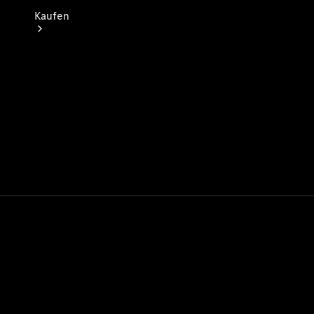
Kaufen
Neuwagen
finden
Auf- und
Umbaulösungen
Gebrauchtwagen
finden
Konfigurator
& Preise
Probefahrt
buchen