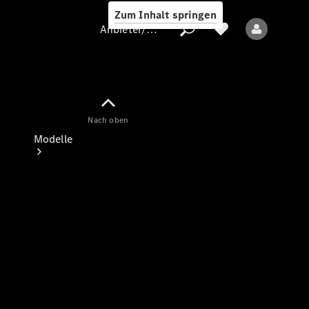
Zum Inhalt springen
Anbieter/Datenschutz
Nach oben
Anbieter/Datenschutz
Modelle
Alle Modelle
Elektromodelle