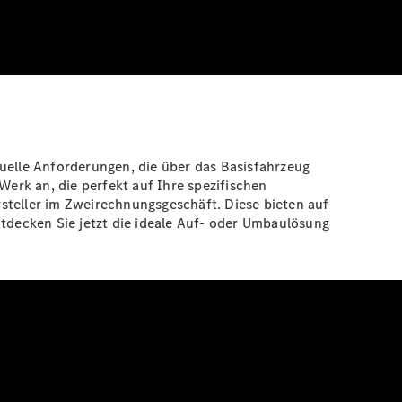
duelle Anforderungen, die über das Basisfahrzeug
erk an, die perfekt auf Ihre spezifischen
steller im Zweirechnungsgeschäft. Diese bieten auf
decken Sie jetzt die ideale Auf- oder Umbaulösung