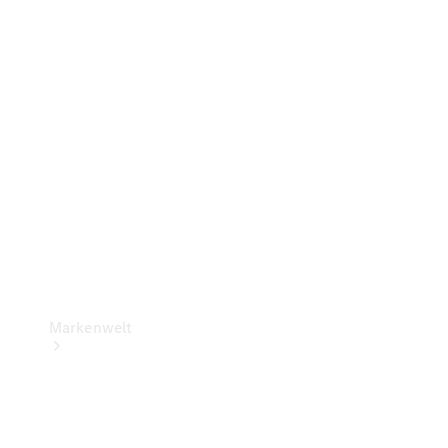
Standortsuche
Ladelösungen
Betriebsanleitungen
Rückrufe und
Kundendienstmaßen
Markenwelt