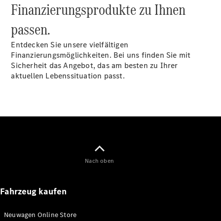
Finanzierungsprodukte zu Ihnen
Sprinter
passen.
Entdecken Sie unsere vielfältigen
Finanzierungsmöglichkeiten. Bei uns finden Sie mit
Sicherheit das Angebot, das am besten zu Ihrer
aktuellen Lebenssituation passt.
Alle
Sprinter
Sprinter
Kastenwagen
Sprinter
Tourer
Sprinter
Fahrgestell
Nach oben
Sprinter
Fahrgestell
Doppelkabine
Fahrzeug kaufen
Sprinter
Pritschenwagen
Neuwagen Online Store
Vito