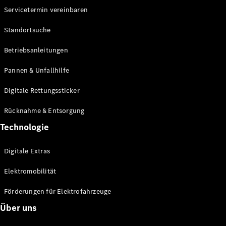
eSprinter
Servicetermin vereinbaren
Standortsuche
Betriebsanleitungen
Pannen & Unfallhilfe
Alle
eSprinter
Digitale Rettungssticker
eSprinter
Elektrisch
Kastenwagen
Rücknahme & Entsorgung
eSprinter
Elektrisch
Technologie
Fahrgestell
eSprinter
Elektrisch
Pritschenwagen
Digitale Extras
eVito
Elektromobilität
Förderungen für Elektrofahrzeuge
Über uns