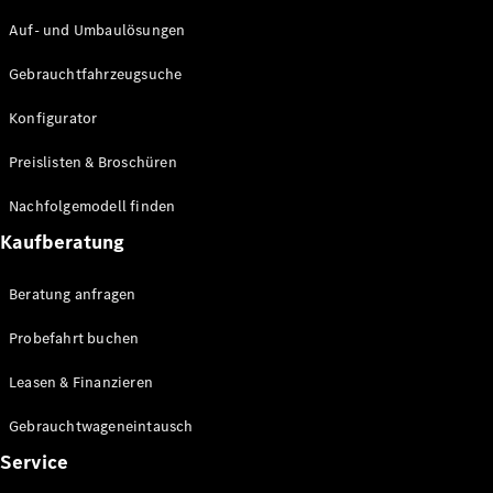
Auf- und Umbaulösungen
Gebrauchtfahrzeugsuche
Konfigurator
Alle Vito
Preislisten & Broschüren
Vito
Kastenwagen
Nachfolgemodell finden
Vito
Kaufberatung
Business
Van
Vito Tourer
Beratung anfragen
V-Klasse
Probefahrt buchen
Leasen & Finanzieren
Gebrauchtwageneintausch
Service
V-Klasse