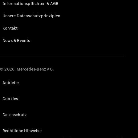
Informationspflichten & AGB
Alle eVito
eVito
Elektrisch
Unsere Datenschutzprinzipien
Kastenwagen
eVito
Elektrisch
Kontakt
Tourer
News & Events
Auf- und
Umbaulösungen
Mercedes-Benz
PKW
© 2026. Mercedes-Benz AG.
Anbieter
Cookies
Datenschutz
Rechtliche Hinweise