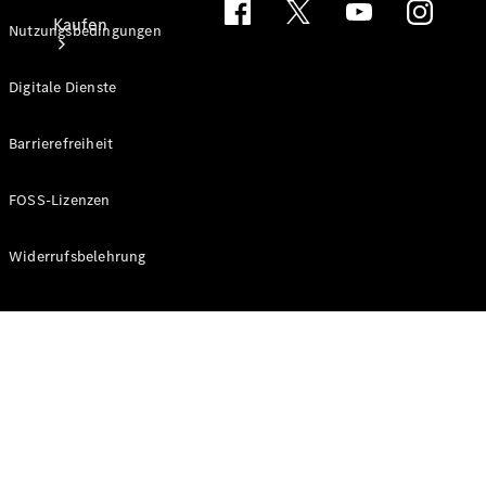
Kaufen
Nutzungsbedingungen
Digitale Dienste
Barrierefreiheit
Neuwagen
FOSS-Lizenzen
finden
Auf- und
Widerrufsbelehrung
Umbaulösungen
Gebrauchtwagen
finden
Konfigurator
& Preise
Probefahrt
buchen