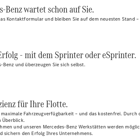
eSprinter
-Benz wartet schon auf Sie.
as Kontaktformular und bleiben Sie auf dem neuesten Stand – 
Alle
folg - mit dem Sprinter oder eSprinter.
eSprinter
eSprinter
Elektrisch
-Benz und überzeugen Sie sich selbst.
Kastenwagen
eSprinter
Elektrisch
Fahrgestell
eSprinter
Elektrisch
Pritschenwagen
eVito
enz für Ihre Flotte.
aximale Fahrzeugverfügbarkeit – und das kostenfrei. Durch di
 Überblick.
ehmen und unseren Mercedes-Benz Werkstätten werden mögliche
nd sichern den Erfolg Ihres Unternehmens.