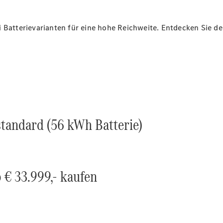
i Batterievarianten für eine hohe Reichweite. Entdecken Sie d
Alle Vito
Vito
Kastenwagen
Vito
Business
tandard (56 kWh Batterie)
Van
Vito Tourer
V-Klasse
 € 33.999,- kaufen
V-Klasse