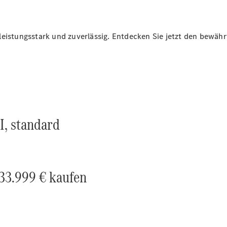
Sprinter
leistungsstark und zuverlässig. Entdecken Sie jetzt den bewäh
Alle
Sprinter
Sprinter
Kastenwagen
I, standard
Sprinter
Tourer
Sprinter
Fahrgestell
Sprinter
 33.999 € kaufen
Fahrgestell
Doppelkabine
Sprinter
Pritschenwagen
Vito