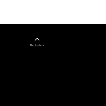
Alle eVito
eVito
Elektrisch
Kastenwagen
eVito
Elektrisch
Tourer
Auf- und
Umbaulösungen
Mercedes-Benz
Nach oben
PKW