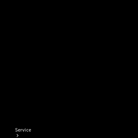
Finanzierungsprodukte
Versicherungen
Nachfolgemodell
finden
Vorsteuerabzugsfähige
Mercedes-Benz Vans
Standortsuche
Digitale
Extras
Service