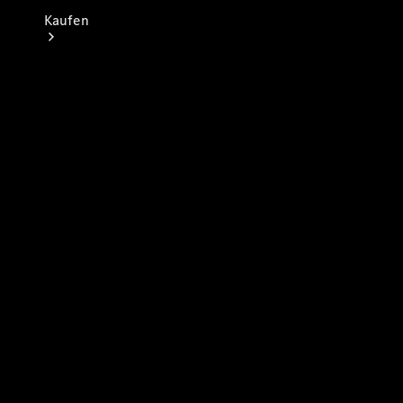
Kaufen
Neuwagen
finden
Auf- und
Umbaulösungen
Gebrauchtwagen
finden
Konfigurator
& Preise
Probefahrt
buchen