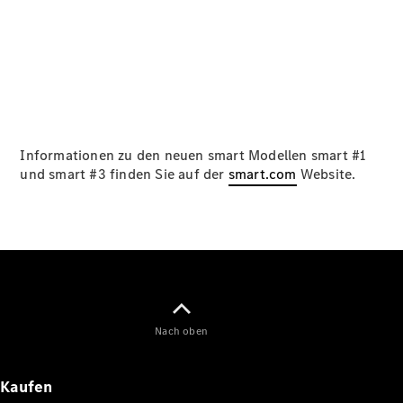
Maybach
Neu
GLS
G-
Elektrisch
Klasse
G-Klasse
Konfigurator
Informationen zu den neuen smart Modellen smart #1
Online
und smart #3 finden Sie auf der
smart.com
Website.
Store
T-Modelle / Kombis
Nach oben
Kaufen
Alle T-