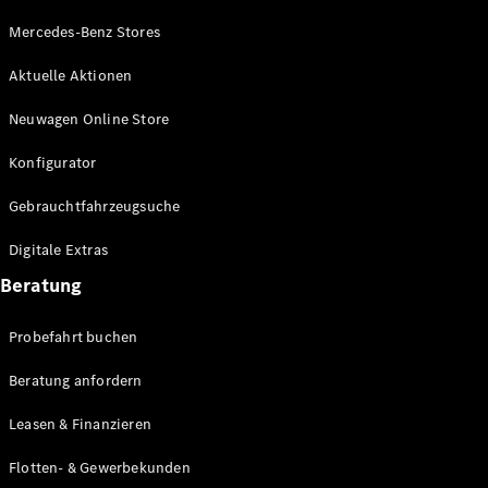
Modelle
CLA
Mercedes-Benz Stores
Shooting
Elektrisch
Brake
Aktuelle Aktionen
CLA
Shooting
Neuwagen Online Store
Brake
Konfigurator
C-Klasse T-
Modell
Gebrauchtfahrzeugsuche
C-Klasse T-
Modell All-
Digitale Extras
Terrain
E-Klasse T-
Beratung
Modell
E-Klasse T-
Probefahrt buchen
Modell All-
Terrain
Beratung anfordern
Leasen & Finanzieren
Konfigurator
Online
Flotten- & Gewerbekunden
Store