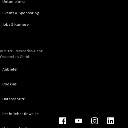
Unternehmen
Events & Sponsoring
Jobs & Karriere
Alle
Cabriolets
CLE
Cabriolet
© 2026. Mercedes-Benz
Mercedes-
Österreich GmbH.
AMG SL
Roadster
Anbieter
Mercedes-
Maybach SL
Monogram
Cookies
Series
Datenschutz
Konfigurator
Online
Rechtliche Hinweise
Store
Grand Limousine