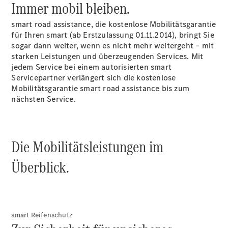
Immer mobil bleiben.
Plug-in-Hybrid Modelle
smart road assistance, die kostenlose Mobilitätsgarantie
Limousinen
für Ihren smart (ab Erstzulassung 01.11.2014), bringt Sie
sogar dann weiter, wenn es nicht mehr weitergeht – mit
starken Leistungen und überzeugenden Services. Mit
jedem Service bei einem autorisierten smart
Servicepartner verlängert sich die kostenlose
Mobilitätsgarantie smart road assistance bis zum
nächsten Service.
Alle
Limousinen
CLA
Elektrisch
CLA
Die Mobilitätsleistungen im
C-Klasse
Limousine
Überblick.
C-Klasse
Elektrisch
Limousine
EQE
Elektrisch
Limousine
EQS
smart Reifenschutz
Elektrisch
Limousine