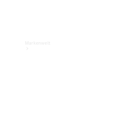
Markenwelt
Über
Mercedes-
Benz