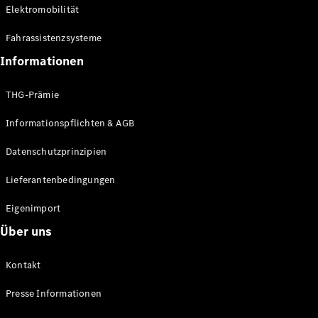
Elektromobilität
Alle Coupés
Fahrassistenzsysteme
CLE Coupé
Informationen
Mercedes-
AMG GT
THG-Prämie
Coupé
Mercedes-
Informationspflichten & AGB
AMG GT
Elektrisch
4-Türer
Datenschutzprinzipien
Coupé
Lieferantenbedingungen
Konfigurator
Eigenimport
Online
Store
Über uns
Cabriolets & Roadster
Kontakt
Presse Informationen