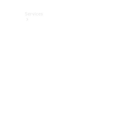
Services
Alle
Services
Service
buchen
Aktionen
Frühjahrscheck