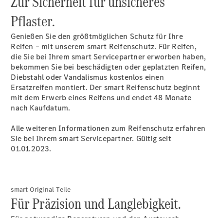
Zur Sicherheit für unsicheres
E-Klasse
Pflaster.
Limousine
S-Klasse
Genießen Sie den größtmöglichen Schutz für Ihre
S-Klasse
Reifen – mit unserem smart Reifenschutz. Für Reifen,
Limousine
die Sie bei Ihrem smart Servicepartner erworben haben,
lang
bekommen Sie bei beschädigten oder geplatzten Reifen,
Mercedes-
Diebstahl oder Vandalismus kostenlos einen
Maybach S-
Ersatzreifen montiert. Der smart Reifenschutz beginnt
Klasse
mit dem Erwerb eines Reifens und endet 48 Monate
nach Kaufdatum.
Konfigurator
Online
Alle weiteren Informationen zum Reifenschutz erfahren
Store
Sie bei Ihrem smart Servicepartner. Gültig seit
SUV & Geländewagen
01.01.2023.
smart Original-Teile
Für Präzision und Langlebigkeit.