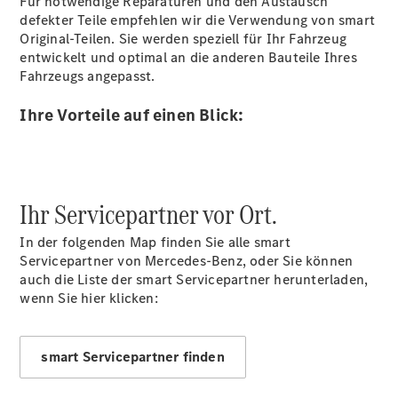
Für notwendige Reparaturen und den Austausch
defekter Teile empfehlen wir die Verwendung von smart
Alle SUVs
Original-Teilen. Sie werden speziell für Ihr Fahrzeug
EQA
Elektrisch
entwickelt und optimal an die anderen Bauteile Ihres
EQE
Elektrisch
Fahrzeugs angepasst.
SUV
EQS
Elektrisch
Ihre Vorteile auf einen Blick:
SUV
Mercedes-
Maybach
Elektrisch
EQS SUV
GLA
Ihr Servicepartner vor Ort.
GLA
Neu
GLA
Neu
Elektrisch
In der folgenden Map finden Sie alle smart
GLB
Elektrisch
Servicepartner von Mercedes-Benz, oder Sie können
GLB
auch die Liste der smart Servicepartner herunterladen,
GLC
Elektrisch
wenn Sie hier klicken:
GLC
GLC Coupé
GLE
smart Servicepartner finden
GLE Coupé
GLS
Mercedes-