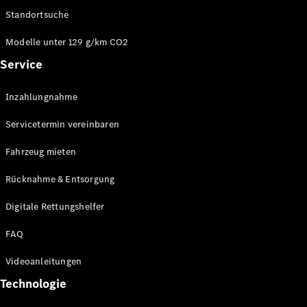
Kompaktwagen
Standortsuche
Modelle unter 129 g/km CO2
Service
Inzahlungnahme
Alle
Kompaktlimousinen
Servicetermin vereinbaren
A-Klasse
Kompaktlimousine
Fahrzeug mieten
B-Klasse
Rücknahme & Entsorgung
Konfigurator
Digitale Rettungshelfer
Online
Store
FAQ
Coupés
Videoanleitungen
Technologie