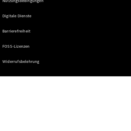
Nutzungsbedingungen
Digitale Dienste
Barrierefreiheit
VLE
Elektrisch
FOSS-Lizenzen
Konfigurator
Widerrufsbelehrung
Online
Store
Vans
V-Klasse