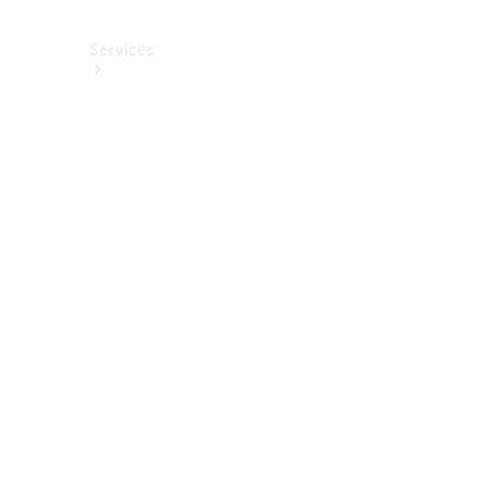
Services
Alle
Services
Service
buchen
Aktionen
Frühjahrscheck