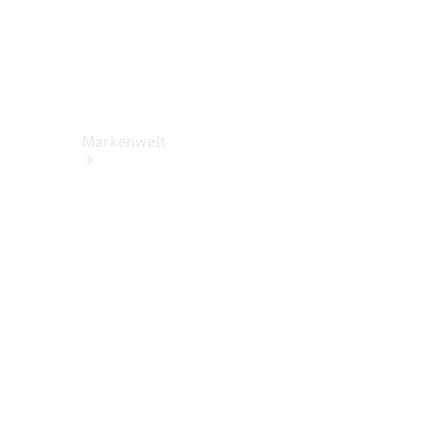
Markenwelt
Über
Mercedes-
Benz