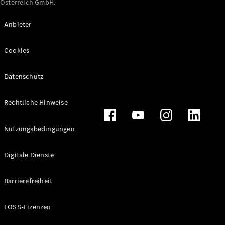
Österreich GmbH.
Maybach
Neu
GLS
Anbieter
G-
Elektrisch
Klasse
Cookies
G-Klasse
Datenschutz
Konfigurator
Online
Store
Rechtliche Hinweise
T-Modelle / Kombis
Nutzungsbedingungen
Digitale Dienste
Barrierefreiheit
FOSS-Lizenzen
Alle T-