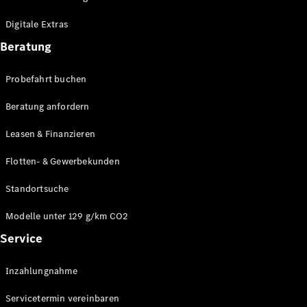
Plug-in-Hybrid Modelle
Digitale Extras
Limousinen
Beratung
Probefahrt buchen
Beratung anfordern
Leasen & Finanzieren
Alle
Limousinen
Flotten- & Gewerbekunden
CLA
Elektrisch
CLA
Standortsuche
C-Klasse
Limousine
Modelle unter 129 g/km CO2
C-Klasse
Service
Elektrisch
Limousine
EQE
Elektrisch
Inzahlungnahme
Limousine
EQS
Elektrisch
Servicetermin vereinbaren
Limousine