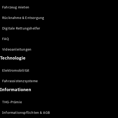
E-Klasse
Fahrzeug mieten
Limousine
S-Klasse
Rücknahme & Entsorgung
S-Klasse
Limousine
Digitale Rettungshelfer
lang
Mercedes-
FAQ
Maybach S-
Klasse
Videoanleitungen
Technologie
Konfigurator
Online
Elektromobilität
Store
SUV & Geländewagen
Fahrassistenzsysteme
Informationen
THG-Prämie
Informationspflichten & AGB