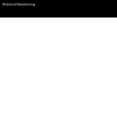
Modelle
Widerrufsbelehrung
CLA
Shooting
Elektrisch
Brake
CLA
Shooting
Brake
C-Klasse T-
Modell
C-Klasse T-
Modell All-
Terrain
E-Klasse T-
Modell
E-Klasse T-
Modell All-
Terrain
Konfigurator
Online
Store