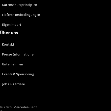
Datenschutzprinzipien
Alle SUVs
EQA
Elektrisch
Lieferantenbedingungen
EQE
Elektrisch
SUV
Eigenimport
EQS
Elektrisch
Über uns
SUV
Mercedes-
Maybach
Elektrisch
Kontakt
EQS SUV
GLA
Presse Informationen
GLA
Neu
GLA
Unternehmen
Neu
Elektrisch
GLB
Elektrisch
Events & Sponsoring
GLB
GLC
Elektrisch
Jobs & Karriere
GLC
GLC Coupé
GLE
GLE Coupé
GLS
© 2026. Mercedes-Benz
Mercedes-