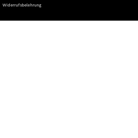
Modelle
Widerrufsbelehrung
CLA
Shooting
Elektrisch
Brake
CLA
Shooting
Brake
C-Klasse T-
Modell
C-Klasse T-
Modell All-
Terrain
E-Klasse T-
Modell
E-Klasse T-
Modell All-
Terrain
Konfigurator
Online
Store