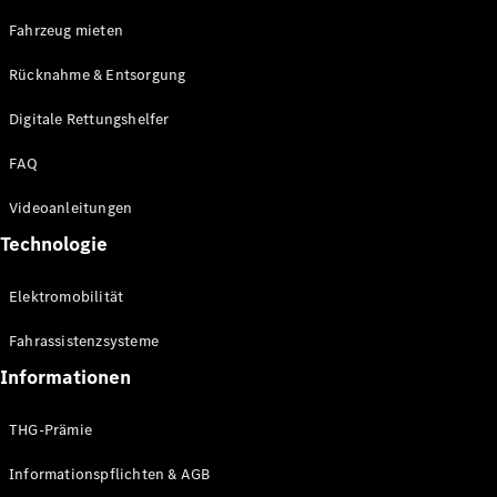
E-Klasse
Fahrzeug mieten
Limousine
S-Klasse
Rücknahme & Entsorgung
S-Klasse
Limousine
Digitale Rettungshelfer
lang
Mercedes-
FAQ
Maybach S-
Klasse
Videoanleitungen
Technologie
Konfigurator
Online
Elektromobilität
Store
SUV & Geländewagen
Fahrassistenzsysteme
Informationen
THG-Prämie
Informationspflichten & AGB