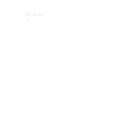
Services
Alle
Services
Service
buchen
Aktionen
Frühjahrscheck