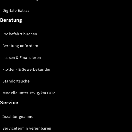
Plug-in-Hybrid Modelle
Digitale Extras
Limousinen
Beratung
Probefahrt buchen
Beratung anfordern
Leasen & Finanzieren
Alle
Limousinen
Flotten- & Gewerbekunden
CLA
Elektrisch
CLA
Standortsuche
C-Klasse
Limousine
Modelle unter 129 g/km CO2
C-Klasse
Service
Elektrisch
Limousine
EQE
Elektrisch
Inzahlungnahme
Limousine
EQS
Elektrisch
Servicetermin vereinbaren
Limousine