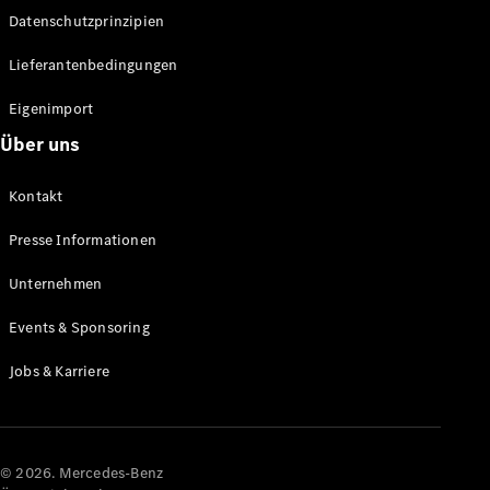
Datenschutzprinzipien
Alle SUVs
EQA
Elektrisch
Lieferantenbedingungen
EQE
Elektrisch
SUV
Eigenimport
EQS
Elektrisch
Über uns
SUV
Mercedes-
Maybach
Elektrisch
Kontakt
EQS SUV
GLA
Presse Informationen
GLA
Neu
GLA
Unternehmen
Neu
Elektrisch
GLB
Elektrisch
Events & Sponsoring
GLB
GLC
Elektrisch
Jobs & Karriere
GLC
GLC Coupé
GLE
GLE Coupé
GLS
© 2026. Mercedes-Benz
Mercedes-