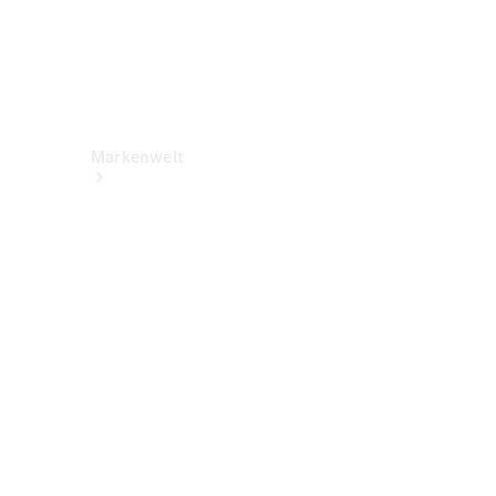
Markenwelt
Über
Mercedes-
Benz