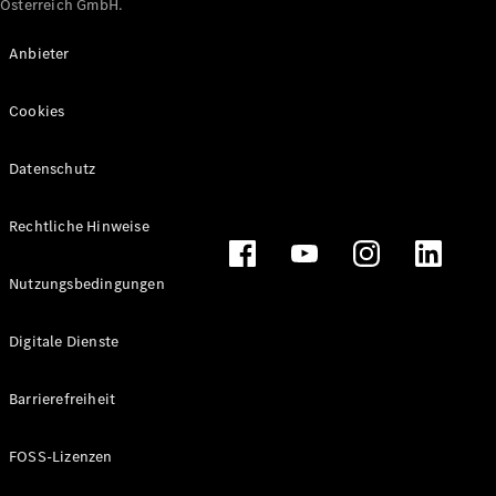
Österreich GmbH.
Maybach
Neu
GLS
Anbieter
G-
Elektrisch
Klasse
Cookies
G-Klasse
Datenschutz
Konfigurator
Online
Store
Rechtliche Hinweise
T-Modelle / Kombis
Nutzungsbedingungen
Digitale Dienste
Barrierefreiheit
FOSS-Lizenzen
Alle T-