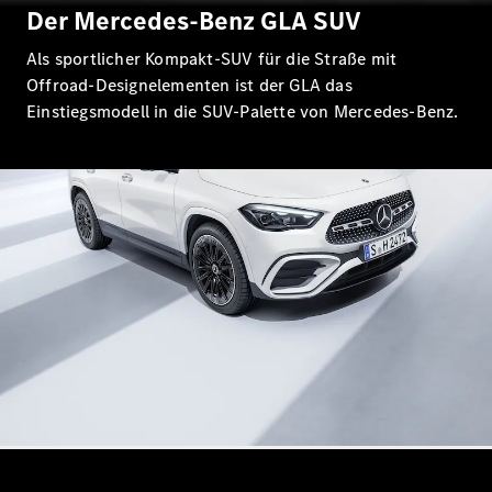
E-Klasse
Der Mercedes-Benz GLA SUV
Limousine
Als sportlicher Kompakt-SUV für die Straße mit
S-Klasse
S-Klasse
Offroad-Designelementen ist der GLA das
Limousine
Einstiegsmodell in die SUV-Palette von Mercedes-Benz.
lang
Mercedes-
Maybach S-
Klasse
Konfigurator
Online
Store
SUV & Geländewagen