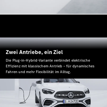
Maybach
Neu
GLS
G-
Elektrisch
Klasse
G-Klasse
Konfigurator
Online
Store
Zwei Antriebe, ein Ziel
T-Modelle / Kombis
Die Plug-in-Hybrid-Variante verbindet elektrische
Effizienz mit klassischem Antrieb – für dynamisches
Fahren und mehr Flexibilität im Alltag.
Alle T-