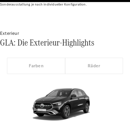
Sonderausstattung je nach individueller Konfiguration.
Alle
Exterieur
Cabriolets
GLA: Die Exterieur-Highlights
CLE
Cabriolet
Mercedes-
AMG SL
Roadster
Farben
Räder
Mercedes-
Maybach SL
Monogram
Series
Konfigurator
Online
Store
Grand Limousine