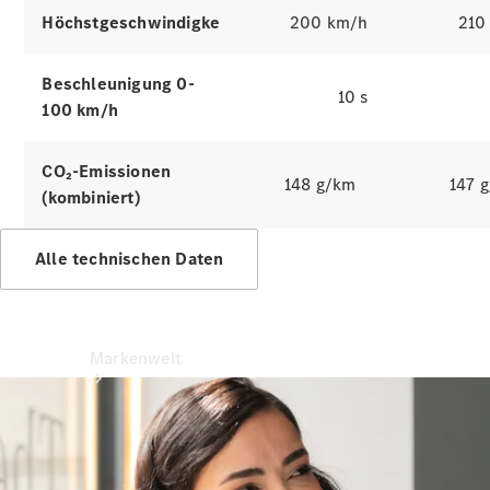
Benz Apps
Höchstgeschwindigkeit
200 km/h
210
Betriebsanleitungen
Beschleunigung 0-
Support &
10 s
Kontakt
100 km/h
Rückrufe
CO₂-Emissionen
148 g/km
147 
(kombiniert)
Alle technischen Daten
Markenwelt