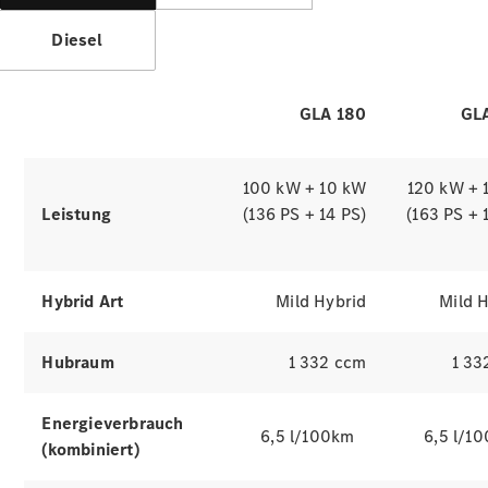
buchen
Aktionen
Diesel
GLA 180
GL
100 kW + 10 kW
120 kW + 
Frühjahrscheck
Digitale
Leistung
(136 PS + 14 PS)
(163 PS + 
Broschüre
Ladelösungen
Hybrid Art
Mild Hybrid
Mild 
Service &
Reparatur
Hubraum
1 332 ccm
1 33
Garantie
Pannen- &
Schadenhilfe
Energieverbrauch
6,5 l/100km
6,5 l/1
(kombiniert)
Mercedes-