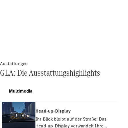
Gebrauchtwagen
finden
Angebote
Finanzierungsprodukte
& Versicherung
Business &
Flotte
Junge
Sterne
Austattungen
GLA: Die Ausstattungshighlights
Konfigurator
& Preise
Probefahrt
Multimedia
buchen
Mercedes-
Benz Rent
Head-up-Display
Digitale
Ihr Blick bleibt auf der Straße: Das
Extras
Head-up-Display verwandelt Ihre