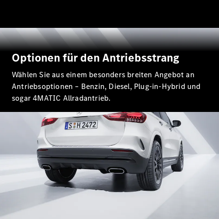
Alle SUVs
EQA
Elektrisch
EQE
Elektrisch
SUV
EQS
Optionen für den Antriebsstrang
Elektrisch
SUV
Wählen Sie aus einem besonders breiten Angebot an
Mercedes-
Maybach
Antriebsoptionen – Benzin, Diesel, Plug-in-Hybrid und
Elektrisch
EQS SUV
sogar 4MATIC Allradantrieb.
GLA
GLA
Neu
GLA
Neu
Elektrisch
GLB
Elektrisch
GLB
GLC
Elektrisch
GLC
GLC Coupé
GLE
GLE Coupé
GLS
Mercedes-