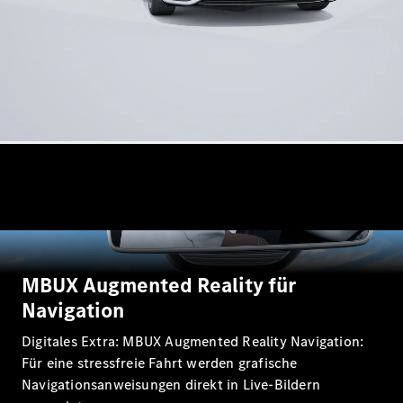
Modelle
CLA
Shooting
Elektrisch
Brake
CLA
Shooting
Brake
C-Klasse T-
Modell
C-Klasse T-
Modell All-
Terrain
E-Klasse T-
Modell
E-Klasse T-
MBUX Augmented Reality für
Modell All-
Terrain
Navigation
Digitales Extra: MBUX Augmented Reality Navigation:
Konfigurator
Für eine stressfreie Fahrt werden grafische
Online
Navigationsanweisungen direkt in Live-Bildern
Store