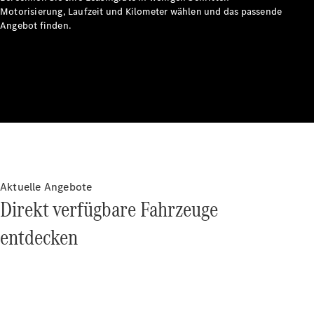
Technologie
Motorisierung, Laufzeit und Kilometer wählen und das passende
&
Angebot finden.
Innovationen
Autonomes
Aktuelle Angebote
Fahren
Direkt verfügbare Fahrzeuge
Fahrassistenzsysteme
& Sicherheit
entdecken
Innovative
Parkassistenten
MBUX
Multimediasystem
Over-the-Air-