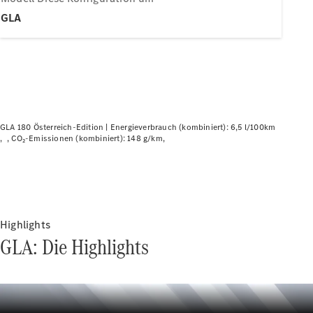
Plug-in-Hybrid Modelle
GLA
Limousinen
GLA 180 Österreich-Edition |
Energieverbrauch (kombiniert): 6,5 l/100km
CO₂-Emissionen (kombiniert): 148 g/km
Alle
Limousinen
CLA
Elektrisch
CLA
C-Klasse
Limousine
Highlights
C-Klasse
GLA: Die Highlights
Elektrisch
Limousine
EQE
Elektrisch
Limousine
EQS
Elektrisch
Limousine