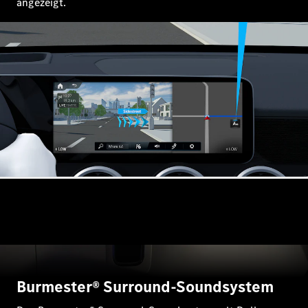
angezeigt.
Kompaktwagen
Alle
Kompaktlimousinen
A-Klasse
Kompaktlimousine
B-Klasse
Konfigurator
Online
Store
Coupés
Burmester® Surround-Soundsystem