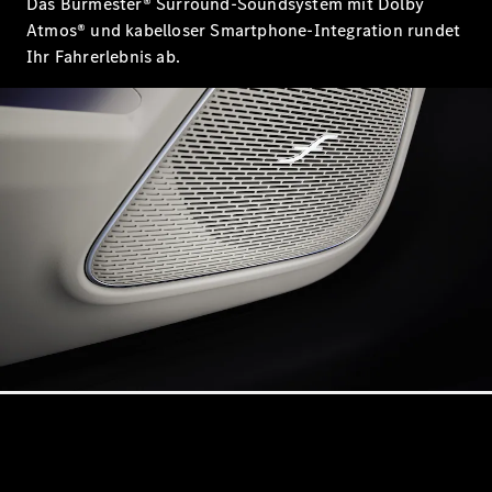
Das Burmester® Surround-Soundsystem mit Dolby
Atmos® und kabelloser Smartphone-Integration rundet
Ihr Fahrerlebnis ab.
Alle Coupés
CLE Coupé
Mercedes-
AMG GT
Coupé
Mercedes-
AMG GT
Elektrisch
4-Türer
Coupé
Konfigurator
Online
Store
Cabriolets & Roadster