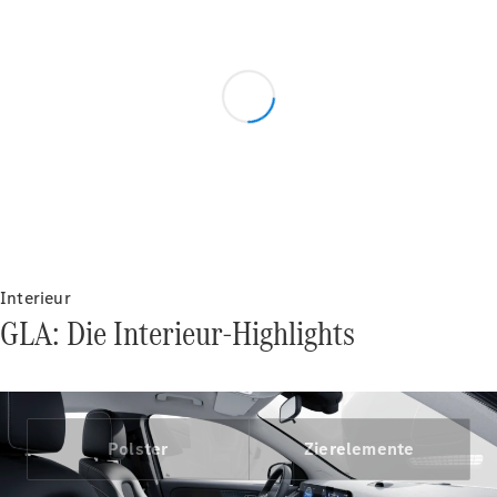
VLE
Elektrisch
Konfigurator
Online
Store
Interieur
GLA: Die Interieur-Highlights
Transporter
Konfigurator
Online Store
Polster
Zierelemente