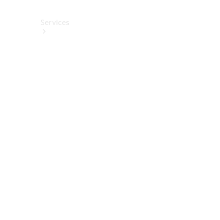
Services
Alle
Services
Service
buchen
Aktionen
Frühjahrscheck