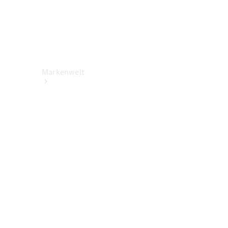
Markenwelt
Über
Mercedes-
Benz