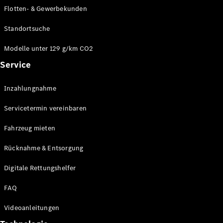
E-Klasse
Flotten- & Gewerbekunden
Limousine
S-Klasse
Standortsuche
S-Klasse
Limousine
Modelle unter 129 g/km CO2
lang
Service
Mercedes-
Maybach S-
Inzahlungnahme
Klasse
Servicetermin vereinbaren
Konfigurator
Online
Fahrzeug mieten
Store
Rücknahme & Entsorgung
SUV & Geländewagen
Digitale Rettungshelfer
FAQ
Videoanleitungen