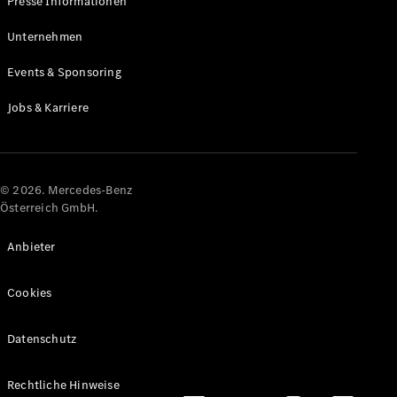
Presse Informationen
Maybach
Neu
GLS
Unternehmen
G-
Elektrisch
Events & Sponsoring
Klasse
G-Klasse
Jobs & Karriere
Konfigurator
Online
Store
© 2026. Mercedes-Benz
T-Modelle / Kombis
Österreich GmbH.
Anbieter
Cookies
Datenschutz
Alle T-
Rechtliche Hinweise