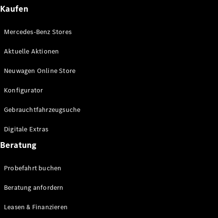
Plug-in-Hybrid Modelle
Kaufen
Limousinen
Mercedes-Benz Stores
Aktuelle Aktionen
Neuwagen Online Store
Konfigurator
Alle
Gebrauchtfahrzeugsuche
Limousinen
CLA
Elektrisch
Digitale Extras
CLA
C-Klasse
Beratung
Limousine
C-Klasse
Probefahrt buchen
Elektrisch
Limousine
EQE
Beratung anfordern
Elektrisch
Limousine
EQS
Leasen & Finanzieren
Elektrisch
Limousine