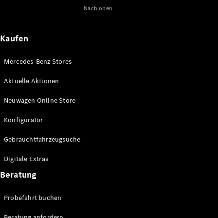
Nach oben
Maybach
Neu
GLS
G-
Elektrisch
Kaufen
Klasse
G-Klasse
Mercedes-Benz Stores
Konfigurator
Aktuelle Aktionen
Online
Store
Neuwagen Online Store
T-Modelle / Kombis
Konfigurator
Gebrauchtfahrzeugsuche
Digitale Extras
Beratung
Probefahrt buchen
Alle T-
Beratung anfordern