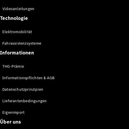
Kompaktwagen
Videoanleitungen
Technologie
Elektromobilität
Fahrassistenzsysteme
Alle
Kompaktlimousinen
Informationen
A-Klasse
Kompaktlimousine
THG-Prämie
B-Klasse
Informationspflichten & AGB
Konfigurator
Datenschutzprinzipien
Online
Store
Lieferantenbedingungen
Coupés
Eigenimport
Über uns