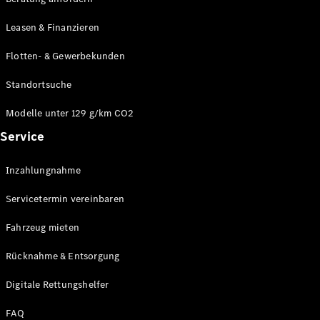
Modelle
CLA
Leasen & Finanzieren
Shooting
Elektrisch
Brake
Flotten- & Gewerbekunden
CLA
Shooting
Standortsuche
Brake
C-Klasse T-
Modelle unter 129 g/km CO2
Modell
Service
C-Klasse T-
Modell All-
Terrain
Inzahlungnahme
E-Klasse T-
Modell
Servicetermin vereinbaren
E-Klasse T-
Modell All-
Fahrzeug mieten
Terrain
Rücknahme & Entsorgung
Konfigurator
Digitale Rettungshelfer
Online
Store
FAQ