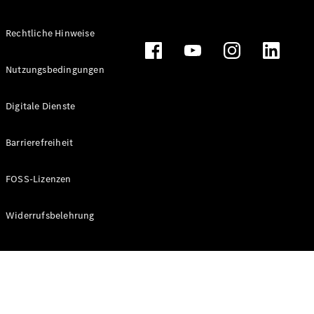
Rechtliche Hinweise
Alle
Nutzungsbedingungen
Cabriolets
CLE
Digitale Dienste
Cabriolet
Mercedes-
AMG SL
Barrierefreiheit
Roadster
Mercedes-
FOSS-Lizenzen
Maybach SL
Monogram
Series
Widerrufsbelehrung
Konfigurator
Online
Store
Grand Limousine