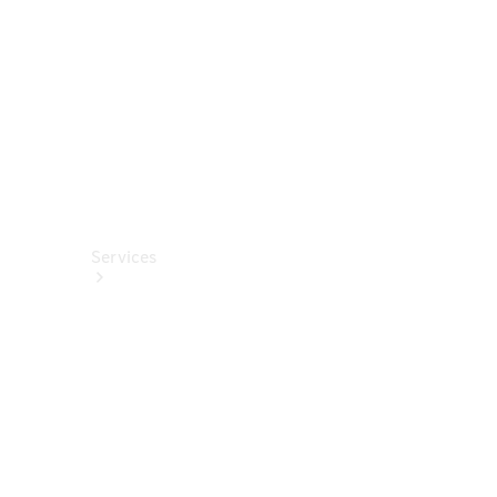
Fahrhilfen
ab Werk
Services
Alle
Services
Service