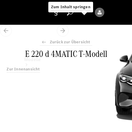
Zum Inhalt springen
Zurück zur Übersicht
E 220 d 4MATIC T-Modell
Anbieter/Datenschutz
Modelle
Zur Innenansicht
Alle Modelle
Neue Modelle
Elektromodelle