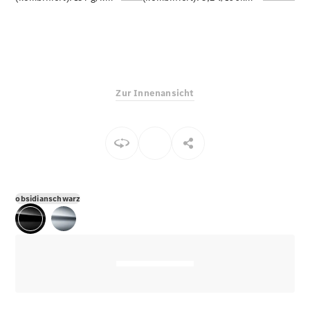
E-Klasse
Limousine
S-Klasse
S-Klasse
Limousine
lang
Zur Innenansicht
Mercedes-
Maybach S-
Klasse
Konfigurator
Online
Store
obsidianschwarz
SUV & Geländewagen