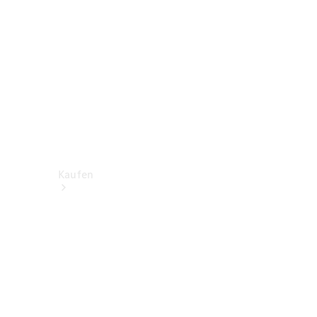
Kaufen
Neuwagen
finden