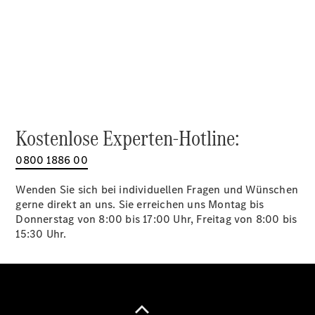
Alle SUVs
EQA
Elektrisch
EQE
Elektrisch
SUV
EQS
Elektrisch
SUV
Mercedes-
Maybach
Elektrisch
Kostenlose Experten-Hotline:
EQS SUV
GLA
0800 1886 00
GLA
Neu
GLA
Neu
Elektrisch
Wenden Sie sich bei individuellen Fragen und Wünschen
GLB
Elektrisch
gerne direkt an uns. Sie erreichen uns Montag bis
GLB
Donnerstag von 8:00 bis 17:00 Uhr, Freitag von 8:00 bis
GLC
Elektrisch
15:30 Uhr.
GLC
GLC Coupé
GLE
GLE Coupé
GLS
Mercedes-