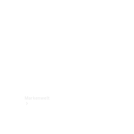
Benz Apps
Betriebsanleitungen
Support &
Kontakt
Rückrufe
Markenwelt