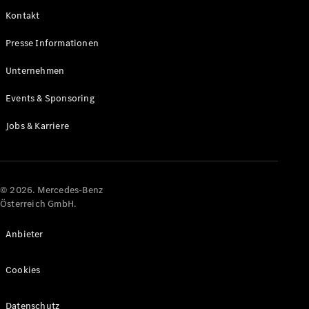
Kontakt
Alle Coupés
Presse Informationen
CLE Coupé
Mercedes-
Unternehmen
AMG GT
Coupé
Events & Sponsoring
Mercedes-
AMG GT
Jobs & Karriere
Elektrisch
4-Türer
Coupé
Konfigurator
© 2026. Mercedes-Benz
Online
Österreich GmbH.
Store
Cabriolets & Roadster
Anbieter
Cookies
Datenschutz