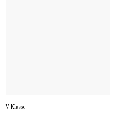
Übersicht
Service &
Zubehör
Transporter-
Services
Individuelle
Beratung
Mobilitätslösungen
Intelligente
Fahrzeugsteuerung
Mercedes-
Benz
Qualität
V-Klasse
Servicetermin
vereinbaren