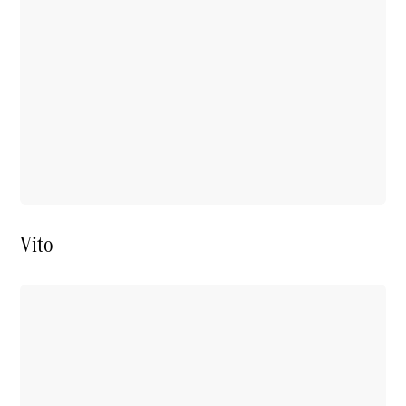
Alle eVito
eVito
Elektrisch
Kastenwagen
eVito
Elektrisch
Tourer
Auf- und
Umbaulösungen
Mercedes-Benz
PKW
Vito