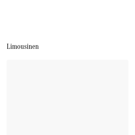
E-Klasse
Limousine
S-Klasse
S-Klasse
Limousine
lang
Mercedes-
Limousinen
Maybach S-
Klasse
Konfigurator
Online
Store
SUV & Geländewagen