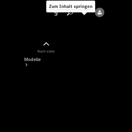
Zum Inhalt springen
Nach oben
Anbieter/Datenschutz
Modelle
Alle Modelle
Neue Modelle
Elektromodelle