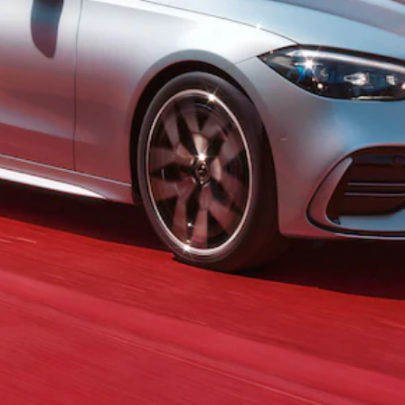
Alle SUVs
EQA
Elektrisch
EQE
Elektrisch
SUV
EQS
Elektrisch
SUV
Mercedes-
Maybach
Elektrisch
EQS SUV
GLA
GLA
Neu
GLA
Neu
Elektrisch
GLB
Elektrisch
GLB
GLC
Elektrisch
GLC
GLC Coupé
GLE
GLE Coupé
GLS
Mercedes-