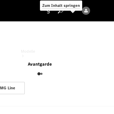
Zum Inhalt springen
C-Klasse Limousine
Diese Konfiguration um
Anbieter/Datenschutz
Modelle
Avantgarde
MG Line
Alle Modelle
Neue Modelle
Elektromodelle