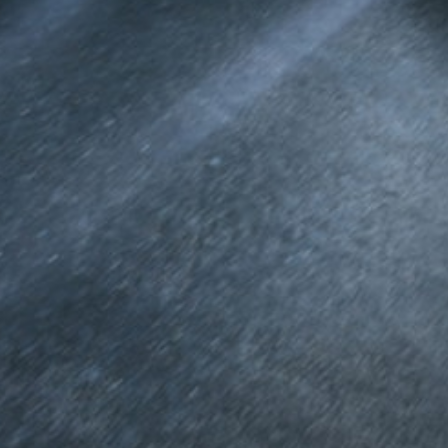
Kompaktwagen
Alle
Kompaktlimousinen
A-Klasse
Kompaktlimousine
B-Klasse
Konfigurator
Online
Store
Coupés