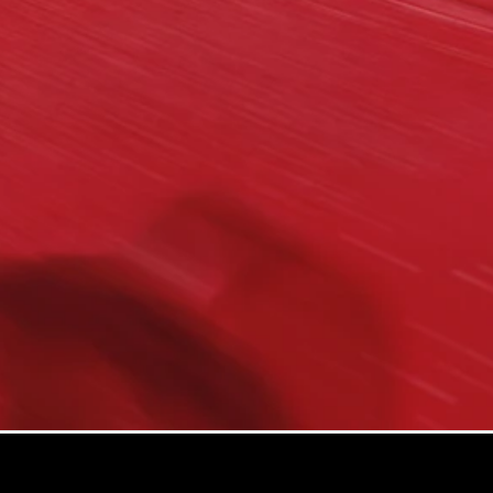
Maybach
Neu
GLS
G-
Elektrisch
Klasse
G-Klasse
Konfigurator
Online
Store
T-Modelle / Kombis
Alle T-