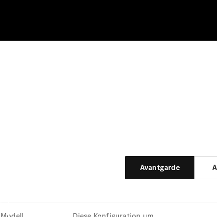
Avantgarde
A
Modell
Diese Konfiguration um