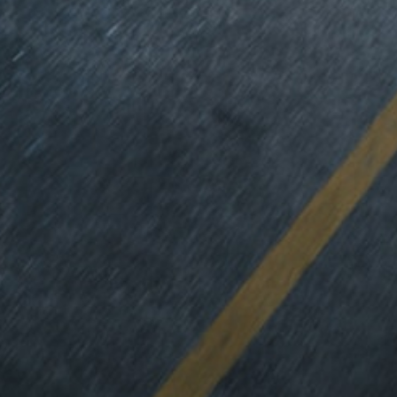
Alle Coupés
CLE Coupé
Mercedes-
AMG GT
Coupé
Mercedes-
AMG GT
Elektrisch
4-Türer
Coupé
Konfigurator
Online
Store
Cabriolets & Roadster