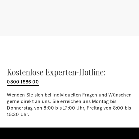
Digitale
Broschüre
Ladelösungen
Service &
Reparatur
Garantie
Pannen- &
Schadenhilfe
Kostenlose Experten-Hotline:
Mercedes-
0800 1886 00
Benz Apps
Betriebsanleitungen
Wenden Sie sich bei individuellen Fragen und Wünschen
gerne direkt an uns. Sie erreichen uns Montag bis
Support &
Donnerstag von 8:00 bis 17:00 Uhr, Freitag von 8:00 bis
Kontakt
15:30 Uhr.
Rückrufe