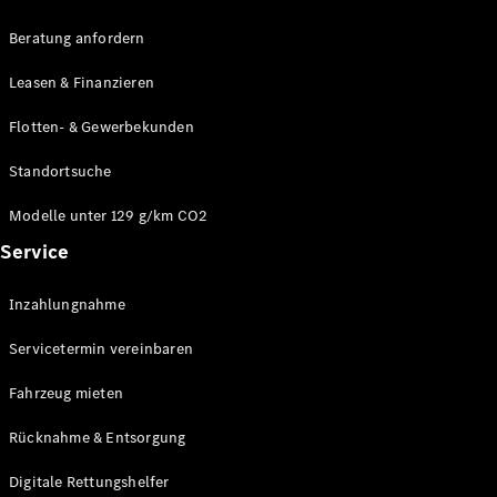
Beratung anfordern
Leasen & Finanzieren
Über uns
Flotten- & Gewerbekunden
Mercedes-
AMG
Standortsuche
Mercedes-
Maybach
Modelle unter 129 g/km CO2
Mercedes-
Service
Benz
Classic
Technologie
Inzahlungnahme
&
Servicetermin vereinbaren
Innovationen
Fahrzeug mieten
Rücknahme & Entsorgung
Digitale Rettungshelfer