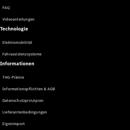
FAQ
Videoanleitungen
Autonomes
Technologie
Fahren
Fahrassistenzsysteme
& Sicherheit
Elektromobilität
Innovative
Parkassistenten
Fahrassistenzsysteme
MBUX
Informationen
Multimediasystem
Over-the-Air-
Aktualisierungen
THG-Prämie
Design &
Informationspflichten & AGB
Konzeptfahrzeuge
Elektromobilität
Datenschutzprinzipien
Nachhaltigkeit
Lieferantenbedingungen
Events &
Sponsoring
Eigenimport
Jobs &