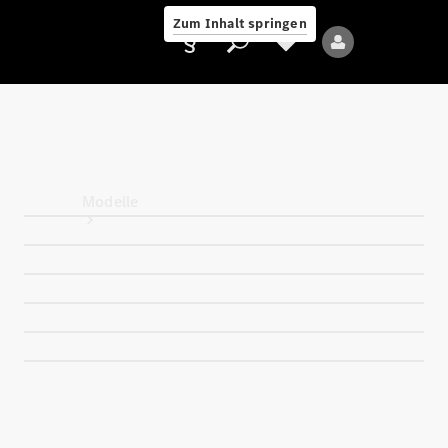
Zum Inhalt springen
Anbieter/Datenschutz
Modelle
Alle Modelle
Neue Modelle
Elektromodelle