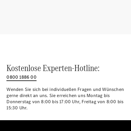
Digitale
Broschüre
Ladelösungen
Service &
Reparatur
Garantie
Pannen- &
Schadenhilfe
Kostenlose Experten-Hotline:
Mercedes-
0800 1886 00
Benz Apps
Betriebsanleitungen
Wenden Sie sich bei individuellen Fragen und Wünschen
gerne direkt an uns. Sie erreichen uns Montag bis
Support &
Donnerstag von 8:00 bis 17:00 Uhr, Freitag von 8:00 bis
Kontakt
15:30 Uhr.
Rückrufe