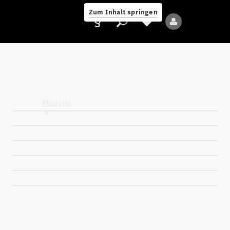
Zum Inhalt springen
Anbieter/Datenschutz
Modelle
Alle Modelle
Neue Modelle
Elektromodelle