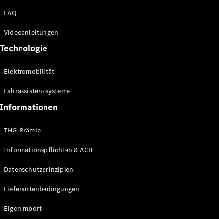
FAQ
Videoanleitungen
Autonomes
Technologie
Fahren
Fahrassistenzsysteme
& Sicherheit
Elektromobilität
Innovative
Parkassistenten
Fahrassistenzsysteme
MBUX
Informationen
Multimediasystem
Over-the-Air-
Aktualisierungen
THG-Prämie
Design &
Informationspflichten & AGB
Konzeptfahrzeuge
Elektromobilität
Datenschutzprinzipien
Nachhaltigkeit
Lieferantenbedingungen
Events &
Sponsoring
Eigenimport
Jobs &