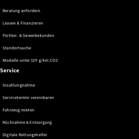
Beratung anfordern
Leasen & Finanzieren
Über uns
Flotten- & Gewerbekunden
Mercedes-
AMG
Standortsuche
Mercedes-
Maybach
Modelle unter 129 g/km CO2
Mercedes-
Service
Benz
Classic
Technologie
Inzahlungnahme
&
Servicetermin vereinbaren
Innovationen
Fahrzeug mieten
Rücknahme & Entsorgung
Digitale Rettungshelfer