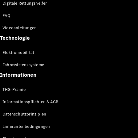
Kompaktwagen
Digitale Rettungshelfer
FAQ
Videoanleitungen
Technologie
Alle
Elektromobilität
Kompaktlimousinen
A-Klasse
Fahrassistenzsysteme
Kompaktlimousine
B-Klasse
Informationen
THG-Prämie
Konfigurator
Online
Informationspflichten & AGB
Store
Coupés
Datenschutzprinzipien
Lieferantenbedingungen