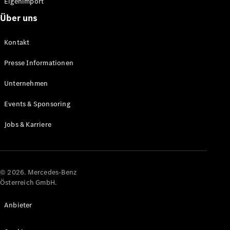
Eigenimport
Über uns
Alle Coupés
CLE Coupé
Kontakt
Mercedes-
AMG GT
Presse Informationen
Coupé
Mercedes-
Unternehmen
AMG GT
Elektrisch
4-Türer
Events & Sponsoring
Coupé
Jobs & Karriere
Konfigurator
Online
Store
© 2026. Mercedes-Benz
Cabriolets & Roadster
Österreich GmbH.
Anbieter