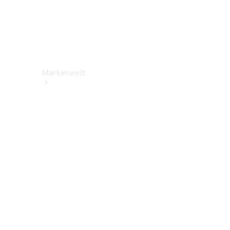
Markenwelt
Über
Mercedes-
Benz