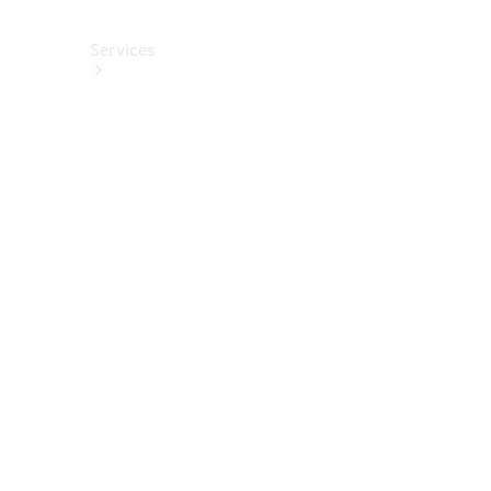
Services
Alle
Services
Service
buchen
Aktionen
Frühjahrscheck