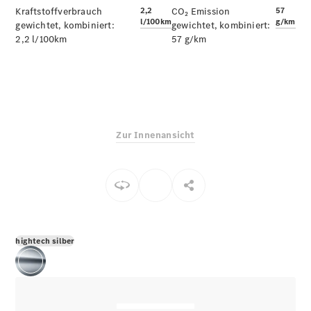
E-Klasse
Kraftstoffverbrauch
2,2
CO₂ Emission
57
l/100km
g/km
Limousine
gewichtet, kombiniert:
gewichtet, kombiniert:
S-Klasse
2,2 l/100km
57 g/km
S-Klasse
Limousine
lang
Mercedes-
Maybach S-
Klasse
Zur Innenansicht
Konfigurator
Online
Store
SUV & Geländewagen
hightech silber