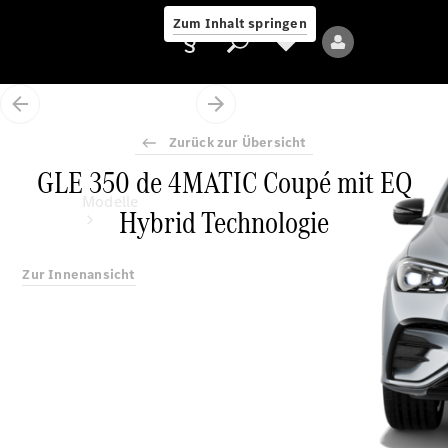
Zum Inhalt springen
Zurück zur Übersicht
GLE 350 de 4MATIC Coupé mit EQ
Anbieter/Datenschutz
Modelle
Hybrid Technologie
Zur Innenansicht
Alle Modelle
Neue Modelle
Elektromodelle