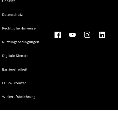
Cookies
Datenschutz
Alle
Rechtliche Hinweise
Cabriolets
CLE
Nutzungsbedingungen
Cabriolet
Mercedes-
AMG SL
Digitale Dienste
Roadster
Mercedes-
Barrierefreiheit
Maybach SL
Monogram
Series
FOSS-Lizenzen
Konfigurator
Widerrufsbelehrung
Online
Store
Grand Limousine