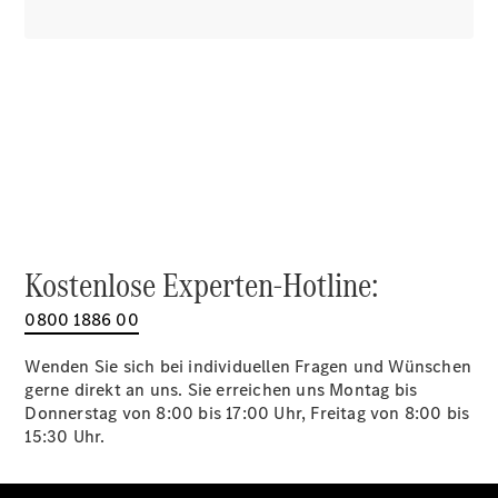
Alle SUVs
EQA
Elektrisch
EQE
Elektrisch
SUV
EQS
Elektrisch
SUV
Mercedes-
Maybach
Elektrisch
EQS SUV
GLA
GLA
Neu
Kostenlose Experten-Hotline:
GLA
Neu
Elektrisch
GLB
Elektrisch
0800 1886 00
GLB
GLC
Elektrisch
Wenden Sie sich bei individuellen Fragen und Wünschen
GLC
gerne direkt an uns. Sie erreichen uns Montag bis
GLC Coupé
Donnerstag von 8:00 bis 17:00 Uhr, Freitag von 8:00 bis
GLE
15:30 Uhr.
GLE Coupé
GLS
Mercedes-