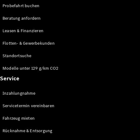
Modelle
Probefahrt buchen
CLA
Shooting
Elektrisch
Beratung anfordern
Brake
CLA
Leasen & Finanzieren
Shooting
Brake
Flotten- & Gewerbekunden
C-Klasse T-
Modell
Standortsuche
C-Klasse T-
Modell All-
Modelle unter 129 g/km CO2
Terrain
Service
E-Klasse T-
Modell
E-Klasse T-
Inzahlungnahme
Modell All-
Servicetermin vereinbaren
Terrain
Fahrzeug mieten
Konfigurator
Online
Rücknahme & Entsorgung
Store