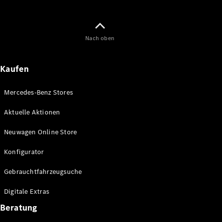
Maybach
Neu
GLS
G-
Elektrisch
Nach oben
Klasse
G-Klasse
Kaufen
Konfigurator
Online
Mercedes-Benz Stores
Store
T-Modelle / Kombis
Aktuelle Aktionen
Neuwagen Online Store
Konfigurator
Gebrauchtfahrzeugsuche
Digitale Extras
Beratung
Alle T-