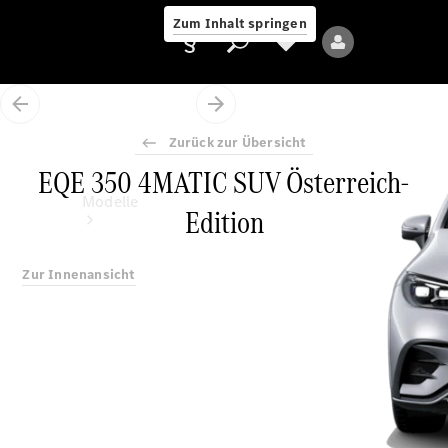
Zum Inhalt springen
Zurück zur Übersicht
EQE 350 4MATIC SUV Österreich-
Anbieter/Datenschutz
Modelle
Edition
Zur Innenansicht
Alle Modelle
Neue Modelle
Elektromodelle