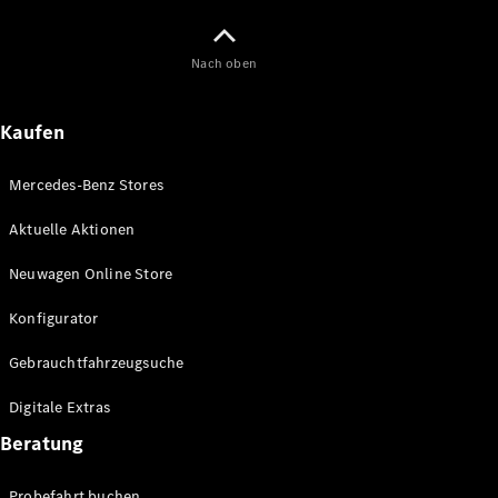
Maybach
Neu
GLS
Nach oben
G-
Elektrisch
Klasse
G-Klasse
Kaufen
Konfigurator
Mercedes-Benz Stores
Online
Store
Aktuelle Aktionen
T-Modelle / Kombis
Neuwagen Online Store
Konfigurator
Gebrauchtfahrzeugsuche
Digitale Extras
Beratung
Alle T-
Probefahrt buchen