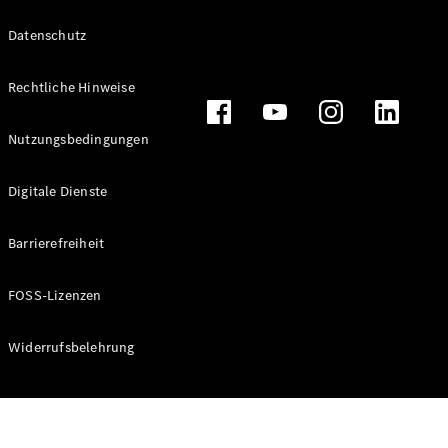
Datenschutz
Rechtliche Hinweise
Alle
Cabriolets
CLE
Nutzungsbedingungen
Cabriolet
Mercedes-
Digitale Dienste
AMG SL
Roadster
Barrierefreiheit
Mercedes-
Maybach SL
Monogram
FOSS-Lizenzen
Series
Widerrufsbelehrung
Konfigurator
Online
Store
Grand Limousine