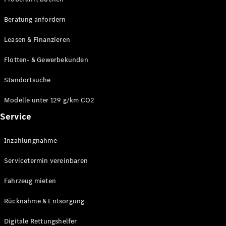
Modelle
CLA
Beratung anfordern
Shooting
Elektrisch
Brake
Leasen & Finanzieren
CLA
Shooting
Flotten- & Gewerbekunden
Brake
C-Klasse T-
Standortsuche
Modell
C-Klasse T-
Modelle unter 129 g/km CO2
Modell All-
Service
Terrain
E-Klasse T-
Modell
Inzahlungnahme
E-Klasse T-
Modell All-
Servicetermin vereinbaren
Terrain
Fahrzeug mieten
Konfigurator
Rücknahme & Entsorgung
Online
Store
Digitale Rettungshelfer