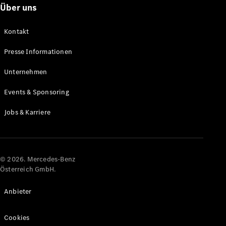
Über uns
Alle Coupés
Kontakt
CLE Coupé
Mercedes-
Presse Informationen
AMG GT
Coupé
Unternehmen
Mercedes-
AMG GT
Events & Sponsoring
Elektrisch
4-Türer
Coupé
Jobs & Karriere
Konfigurator
Online
Store
© 2026. Mercedes-Benz
Österreich GmbH.
Cabriolets & Roadster
Anbieter
Cookies