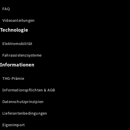
Kompaktwagen
FAQ
Videoanleitungen
Technologie
Elektromobilität
Alle
Kompaktlimousinen
Fahrassistenzsysteme
A-Klasse
Kompaktlimousine
Informationen
B-Klasse
THG-Prämie
Konfigurator
Informationspflichten & AGB
Online
Store
Datenschutzprinzipien
Coupés
Lieferantenbedingungen
Eigenimport