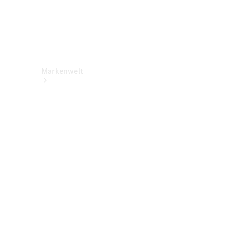
Markenwelt
Über
Mercedes-
Benz