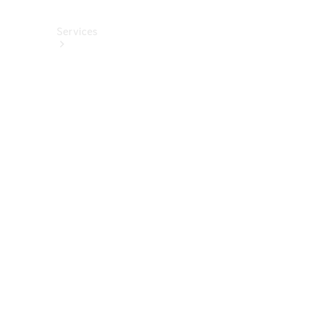
Services
Alle
Services
Service
buchen
Aktionen
Frühjahrscheck