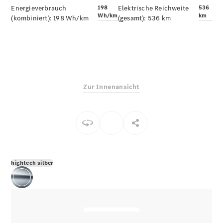
E-Klasse
Energieverbrauch
198
Elektrische Reichweite
536
Wh/km
km
Limousine
(kombiniert):
198 Wh/km
(gesamt):
536 km
S-Klasse
S-Klasse
Limousine
lang
Mercedes-
Maybach S-
Zur Innenansicht
Klasse
Konfigurator
Online
Store
SUV & Geländewagen
hightech silber