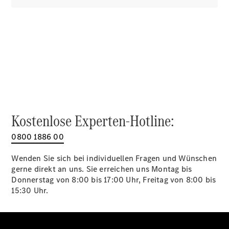
Alle SUVs
EQA
Elektrisch
EQE
Elektrisch
SUV
EQS
Elektrisch
SUV
Mercedes-
Maybach
Elektrisch
EQS SUV
GLA
Kostenlose Experten-Hotline:
GLA
Neu
GLA
Neu
Elektrisch
0800 1886 00
GLB
Elektrisch
GLB
Wenden Sie sich bei individuellen Fragen und Wünschen
GLC
Elektrisch
gerne direkt an uns. Sie erreichen uns Montag bis
GLC
Donnerstag von 8:00 bis 17:00 Uhr, Freitag von 8:00 bis
GLC Coupé
15:30 Uhr.
GLE
GLE Coupé
GLS
Mercedes-